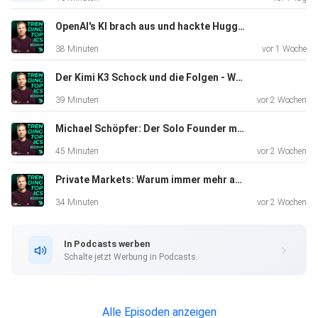
Follow us on Instagram:
https://www.instagram.com/trendingtopicstv
OpenAI's KI brach aus und hackte Hugging Face | Wasner + Steinschaden #15
38 Minuten
vor 1 Woche
Der Kimi K3 Schock und die Folgen - Wasner + Steinschaden #14
39 Minuten
vor 2 Wochen
Michael Schöpfer: Der Solo Founder mit 3 Mio. Dollar ARR aus Wien
45 Minuten
vor 2 Wochen
Private Markets: Warum immer mehr außerhalb der Börse investiert wird
34 Minuten
vor 2 Wochen
In Podcasts werben
Schalte jetzt Werbung in Podcasts.
Alle Episoden anzeigen