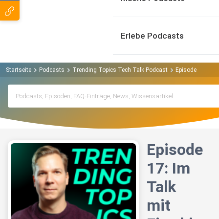
Erlebe Podcasts
Startseite
Podcasts
Trending Topics Tech Talk Podcast
Episode 17: Im T
Episode
17: Im
Talk
mit