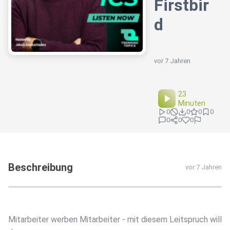
Firstbir
d
vor 7 Jahren
23
Minuten
0
0
0
0
0
0
0
Beschreibung
vor 7 Jahren
Mitarbeiter werben Mitarbeiter - mit diesem Leitspruch will