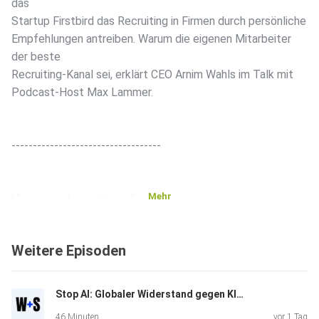
das
Startup Firstbird das Recruiting in Firmen durch persönliche
Empfehlungen antreiben. Warum die eigenen Mitarbeiter
der beste
Recruiting-Kanal sei, erklärt CEO Arnim Wahls im Talk mit
Podcast-Host Max Lammer.
-----------------------------------
Mehr
Visit us on: https://trendingtopics.at
Weitere Episoden
Follow us on Facebook:
https://www.facebook.com/trendingtopics.at/
Stop AI: Globaler Widerstand gegen KI-Infrastruktur | Wasner + Steinschaden #16
46 Minuten
vor 1 Tag