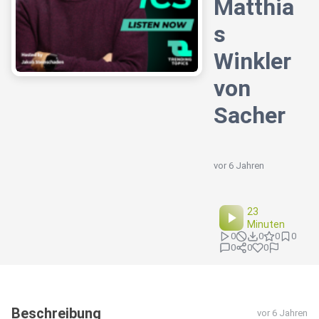
Matthia
s
Winkler
von
Sacher
vor 6 Jahren
23
Minuten
0
0
0
0
0
0
0
Beschreibung
vor 6 Jahren