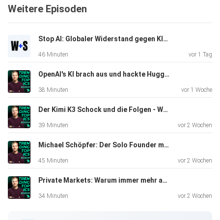
Weitere Episoden
Stop AI: Globaler Widerstand gegen KI-Infrastruktur | Wasner + Steinschaden #16
46 Minuten
vor 1 Tag
OpenAI's KI brach aus und hackte Hugging Face | Wasner + Steinschaden #15
38 Minuten
vor 1 Woche
Der Kimi K3 Schock und die Folgen - Wasner + Steinschaden #14
39 Minuten
vor 2 Wochen
Michael Schöpfer: Der Solo Founder mit 3 Mio. Dollar ARR aus Wien
45 Minuten
vor 2 Wochen
Private Markets: Warum immer mehr außerhalb der Börse investiert wird
34 Minuten
vor 2 Wochen