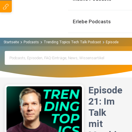
Erlebe Podcasts
Startseite
Podcasts
Trending Topics Tech Talk Podcast
Episode 21: Im 
Episode
21: Im
Talk
mit