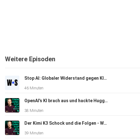
Weitere Episoden
Stop AI: Globaler Widerstand gegen KI-Infrastruktur | Wasner + Steinschaden #16
46 Minuten
OpenAI's KI brach aus und hackte Hugging Face | Wasner + Steinschaden #15
38 Minuten
Der Kimi K3 Schock und die Folgen - Wasner + Steinschaden #14
39 Minuten