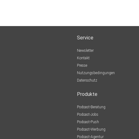
Service
Newsletter
Kontakt
Presse
Nutzungsbedingungen
Datenschutz
Produkte
Podcast-Beratung
Podcast-Jobs
Podcast-Push
Podcast-Werbung
Podcast-Agentur