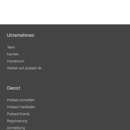
Unternehmen
Team
Karriere
Impressum
Werben auf podcast.de
Dienst
Podcast anmelden
Podcast hochladen
Podcast-Events
Registrierung
Anmeldung