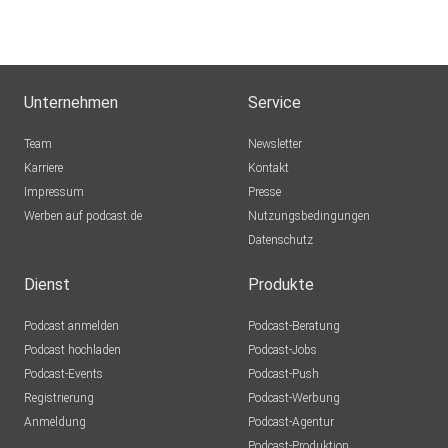
Unternehmen
Service
Team
Newsletter
Karriere
Kontakt
Impressum
Presse
Werben auf podcast.de
Nutzungsbedingungen
Datenschutz
Dienst
Produkte
Podcast anmelden
Podcast-Beratung
Podcast hochladen
Podcast-Jobs
Podcast-Events
Podcast-Push
Registrierung
Podcast-Werbung
Anmeldung
Podcast-Agentur
Podcast-Produktion