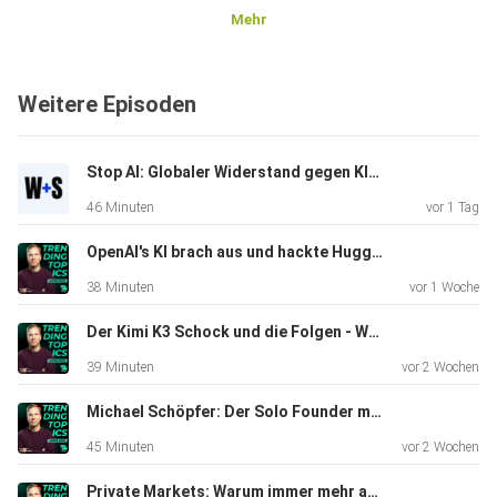
Mehr
Weitere Episoden
Stop AI: Globaler Widerstand gegen KI-Infrastruktur | Wasner + Steinschaden #16
46 Minuten
vor 1 Tag
OpenAI's KI brach aus und hackte Hugging Face | Wasner + Steinschaden #15
38 Minuten
vor 1 Woche
Der Kimi K3 Schock und die Folgen - Wasner + Steinschaden #14
39 Minuten
vor 2 Wochen
Michael Schöpfer: Der Solo Founder mit 3 Mio. Dollar ARR aus Wien
45 Minuten
vor 2 Wochen
Private Markets: Warum immer mehr außerhalb der Börse investiert wird