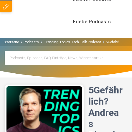
Erlebe Podcasts
Startseite
Podcasts
Trending Topics Tech Talk Podcast
5Gefährlich? And
5Gefähr
lich?
Andrea
s