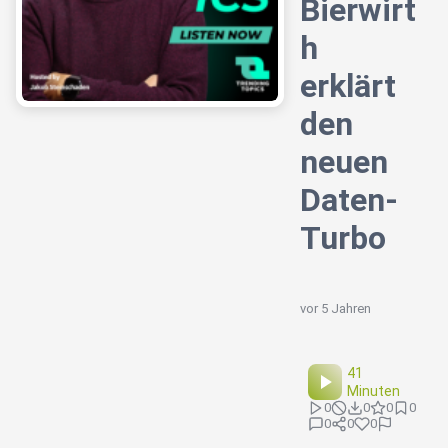
Bierwirt
h
erklärt
den
neuen
Daten-
Turbo
vor 5 Jahren
41
Minuten
0
0
0
0
0
0
0