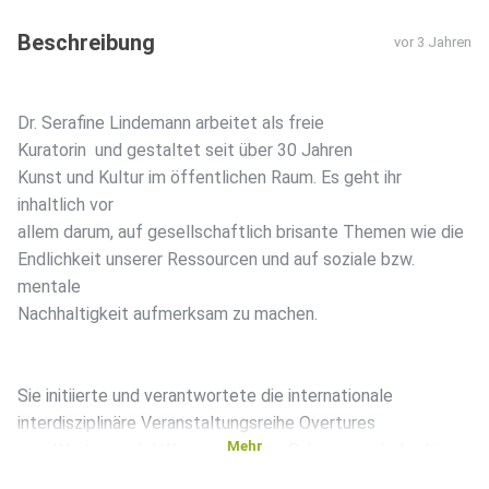
Beschreibung
vor 3 Jahren
Dr. Serafine Lindemann arbeitet als freie
Kuratorin und gestaltet seit über 30 Jahren
Kunst und Kultur im öffentlichen Raum. Es geht ihr
inhaltlich vor
allem darum, auf gesellschaftlich brisante Themen wie die
Endlichkeit unserer Ressourcen und auf soziale bzw.
mentale
Nachhaltigkeit aufmerksam zu machen.
Sie initiierte und verantwortete die internationale
interdisziplinäre Veranstaltungsreihe Overtures
Mehr
zum Wertewandel Wasser, in deren Rahmen auch das bis
heute