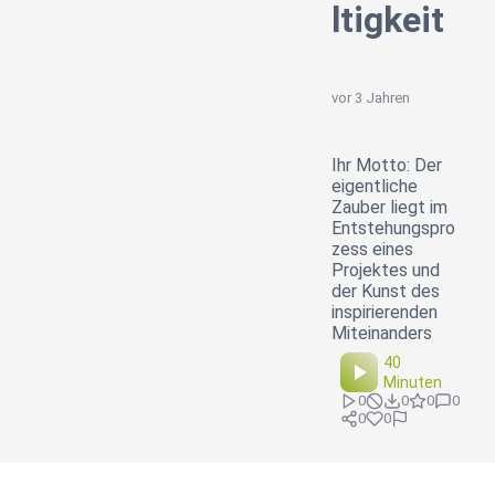
ltigkeit
vor 3 Jahren
Ihr Motto: Der
eigentliche
Zauber liegt im
Entstehungspro
zess eines
Projektes und
der Kunst des
inspirierenden
Miteinanders
40
Minuten
0
0
0
0
0
0