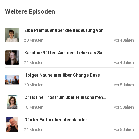
fortlaufende Projekt “Calling the Glacier” des
Weitere Episoden
Klangkünstlers
Kalle A. Laar entstand. Einem Gletscher beim Sterben
zuhören
Elke Premauer über die Bedeutung von Begegnungen
können ist die Idee. (Die
20 Minuten
vor 4 Jahren
Karoline Rütter: Aus dem Leben als Salonière
Telefonnummer ist noch aktiv und verbindet den Anrufer in
24 Minuten
vor 4 Jahren
Echtzeit mit dem österreichischen Vernagtferner: Call me!
+43525430089)
Holger Nauheimer über Change Days
20 Minuten
vor 5 Jahren
Uns fasziniert ihr Projektverständnis als Beitrag zu einer
Christine Tröstrum über Filmschaffende
„horizontalen Demokratie“: auf Augenhöhe mit ganz
18 Minuten
vor 5 Jahren
unterschiedlichen Menschen zusammenkommen, die sich
Günter Faltin über Ideenkinder
noch gar
nicht kennen, innehalten, reden und gemeinsam essen, um
24 Minuten
vor 5 Jahren
eine Veranstaltung, eine Ausstellung oder ein Festival in