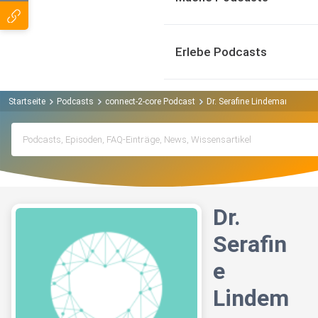
Erlebe Podcasts
Startseite
Podcasts
connect-2-core Podcast
Dr. Serafine Lindemann über 
Dr.
Serafin
e
Lindem