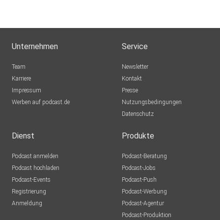
Unternehmen
Service
Team
Newsletter
Karriere
Kontakt
Impressum
Presse
Werben auf podcast.de
Nutzungsbedingungen
Datenschutz
Dienst
Produkte
Podcast anmelden
Podcast-Beratung
Podcast hochladen
Podcast-Jobs
Podcast-Events
Podcast-Push
Registrierung
Podcast-Werbung
Anmeldung
Podcast-Agentur
Podcast-Produktion