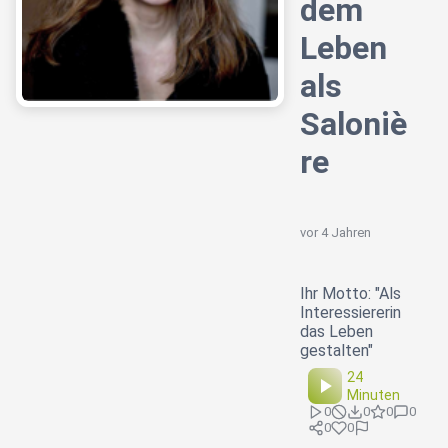
dem
Leben
als
Saloniè
re
vor 4 Jahren
Ihr Motto: "Als
Interessiererin
das Leben
gestalten"
24
Minuten
0
0
0
0
0
0