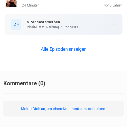
24 Minuten
vor 5 Jahren
inspiring-minds.de
In Podcasts werben
Schalte jetzt Werbung in Podcasts.
www.connect-2-core.org
Alle Episoden anzeigen
Barbara Zuber
www.school-of-facilitating.de
Kommentare (0)
Thomas Biniasz
Melde Dich an, um einen Kommentar zu schreiben.
www.biniaszundpartner.de