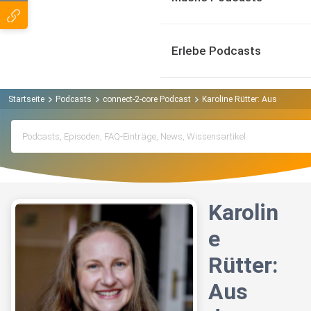
Erlebe Podcasts
Startseite
Podcasts
connect-2-core Podcast
Karoline Rütter: Aus dem Leb
Karolin
e
Rütter:
Aus