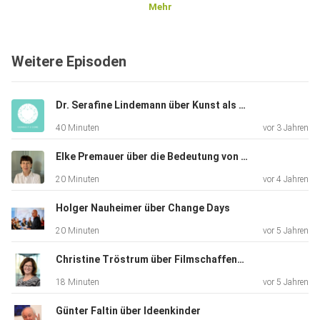
Mehr
Karo ist eine "people person", heißt sie trifft dauernd
Weitere Episoden
spannende und interessante Menschen, die sie auch noch
gerne
miteinander vernetzt. Was ist naheliegender als einen Salon
Dr. Serafine Lindemann über Kunst als Mittel für Begegnungen und erlebbare Nachhaltigkeit
zu
40 Minuten
vor 3 Jahren
führen! Auf diese Weise hält sie Kontakt zu den vielen
Menschen,
Elke Premauer über die Bedeutung von Begegnungen
die ihr begegnen ebenso wie zu ihren engeren Freunden.
20 Minuten
vor 4 Jahren
Holger Nauheimer über Change Days
In unserem Podcast erzählt sie, wie sie Salonière wurde
20 Minuten
vor 5 Jahren
und gibt Tipps und Hinweise für potentielle Nachahmer.
Christine Tröstrum über Filmschaffende
18 Minuten
vor 5 Jahren
Günter Faltin über Ideenkinder