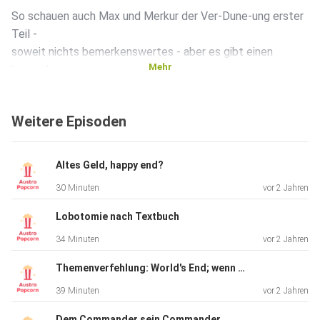
So schauen auch Max und Merkur der Ver-Dune-ung erster
Teil -
soweit nichts bemerkenswertes - aber es gibt einen
Mehr
besondern
Twist in dieser Themenverfehlung:
Weitere Episoden
SIE SITZEN SICH GEGENÜBER!
Altes Geld, happy end?
30 Minuten
vor 2 Jahren
Und zwar nicht tausende Kilometer weit entfernt und über
das
Lobotomie nach Textbuch
Internet verbunden, sondern wahrlich und wirklich im selben
34 Minuten
vor 2 Jahren
Zimmer.
Themenverfehlung: World's End; wenn die Ewig-Jung-Gebliebenen das Sagen haben
39 Minuten
vor 2 Jahren
Dem Commander sein Commander