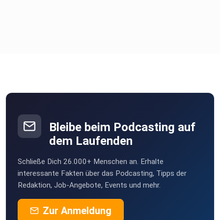
Bleibe beim Podcasting auf
dem Laufenden
Schließe Dich 26.000+ Menschen an. Erhalte
interessante Fakten über das Podcasting, Tipps der
Redaktion, Job-Angebote, Events und mehr.
Zur Anmeldung