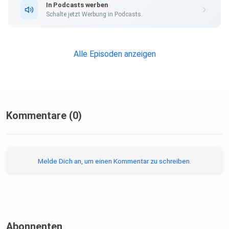
In Podcasts werben
Instagram
Schalte jetzt Werbung in Podcasts.
https://www.instagram.com/der_bundesligapodcast/
Alle Episoden anzeigen
Mail
Kommentare (0)
derbulipodcast@icloud.com
Melde Dich an, um einen Kommentar zu schreiben.
️2020 Der Bundesliga Podcast
Abonnenten