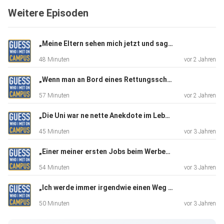
zuschauen.“
Weitere Episoden
„Meine Eltern sehen mich jetzt und sagen: Du siehst viel glücklicher aus!“ Von einer Karriere in der Bio-Medizin zum Studium Soziale Arbeit B.A.
48 Minuten
vor 2 Jahren
„Ich hatte ein gutes Studium, alles war sehr
„Wenn man an Bord eines Rettungsschiffes geht, muss einem klar sein, dass man verurteilt werden kann, weil man Menschen vor dem Ertrinken gerettet hat.“ B.A. Internationale Not- und Katastrophenhilfe
praxisorientiert.
57 Minuten
vor 2 Jahren
Ich habe nur nie verstanden, warum ich mich mit BWL und
VWL
„Die Uni war ne nette Anekdote im Leben, aber mehr nicht – ich war halt da!“ B.A. Sportjournalismus & Sportmanagement
rumschlagen musste – ich wollte doch nur Moderatorin
45 Minuten
vor 3 Jahren
werden.“
„Einer meiner ersten Jobs beim Werbefilm war ein absoluter Horrortrip. Ich konnte nichts von dem anwenden, was ich in der Uni gelernt hatte“ - B.A. Kamera & Licht
54 Minuten
vor 3 Jahren
„Ich werde immer irgendwie einen Weg finden, wie ich mich kreativ einbringen kann. Sonst gehe ich zum Film und baue dort eine Kulisse.“ - B.Sc. Architektur
50 Minuten
vor 3 Jahren
„Mein Studium hat mir auf jeden Fall etwas gebracht, ich