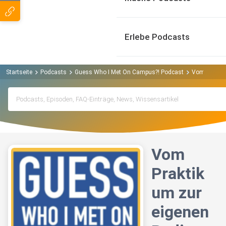
Erlebe Podcasts
Startseite
Podcasts
Guess Who I Met On Campus?! Podcast
Vom Praktik
Vom
Praktik
um zur
eigenen