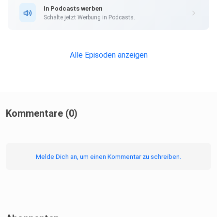
bin auch
In Podcasts werben
immer gerne hingegangen und konnte tolle Erfahrungen
Schalte jetzt Werbung in Podcasts.
sammeln.“
Alle Episoden anzeigen
„Du bist als Moderatorin auch immer deine eigene
Redakteurin – du
Kommentare (0)
musst immer wissen, was gerade Trend ist und was die
Künstler so
alles machen.“
Melde Dich an, um einen Kommentar zu schreiben.