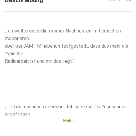
Beschreibung
„Ich wollte eigentlich immer Nachrichten im Fernsehen
moderieren,
aber bei JAM FM habe ich festgestellt, dass das mehr als
typische
Radioarbeit ist und mir das liegt.“
„TikTok mache ich nebenbei. Ich habe mit 15 Zuschauern
angefangen
Mehr
– heute sind es schon mal 6000 Menschen, die mir beim
Moderieren