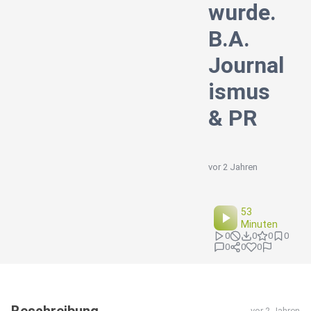
wurde.
B.A.
Journal
ismus
& PR
vor 2 Jahren
53
Minuten
0
0
0
0
0
0
0
vor 2 Jahren