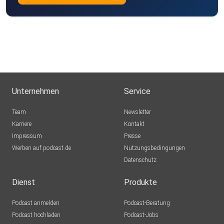
Unternehmen
Service
Team
Newsletter
Karriere
Kontakt
Impressum
Presse
Werben auf podcast.de
Nutzungsbedingungen
Datenschutz
Dienst
Produkte
Podcast anmelden
Podcast-Beratung
Podcast hochladen
Podcast-Jobs