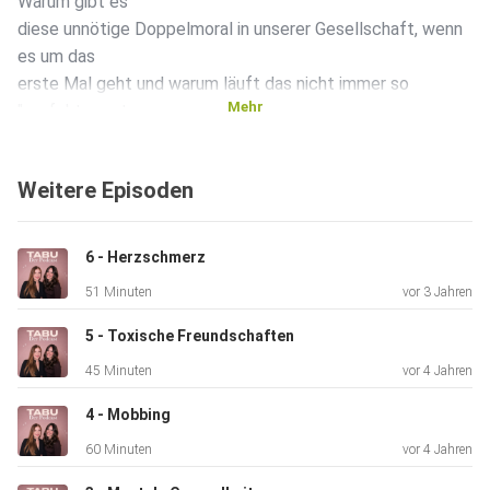
Warum gibt es
diese unnötige Doppelmoral in unserer Gesellschaft, wenn
es um das
erste Mal geht und warum läuft das nicht immer so
Mehr
"perfekte erste
Mal" für jeden ein wenig anders ab?
Weitere Episoden
6 - Herzschmerz
51 Minuten
vor 3 Jahren
5 - Toxische Freundschaften
45 Minuten
vor 4 Jahren
4 - Mobbing
60 Minuten
vor 4 Jahren