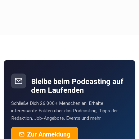
Bleibe beim Podcasting auf
dem Laufenden
Schließe Dich 26.000+ Menschen an. Erhalte
interessante Fakten über das Podcasting, Tipps der
Redaktion, Job-Angebote, Events und mehr.
Zur Anmeldung