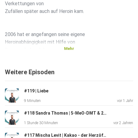
Verkettungen von
Zufällen später auch auf Heroin kam.
2006 hat er angefangen seine eigene
Heroinabhängigkeit mit Hilfe von
Mehr
Iboga zu behandeln.
Weitere Episoden
Für Ihn war das der erste Kontakt mit einer höherer
Pflanzenintelligenz, die nicht wegzurationalisieren war
und ihm Sachen erklärt und Einblicke in seine eigenen
#119 | Liebe
karmischen
9 Minuten
vor 1 Jahr
Verflechtungen gegeben hat.
#118 Sandra Thomas | 5-MeO-DMT & 2 Jahre Integrationsarbeit
1 Stunde 30 Minuten
vor 2 Jahren
Wir sprechen neben seiner eigenen Journey vor allem über
seine
#117 Mischa Levit | Kakao - der Herzöffner zur Bewusstseinserweiterung für die Allgemeinheit