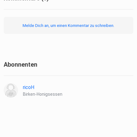
---------------------------------------
Melde Dich an, um einen Kommentar zu schreiben.
Amazon Link zu Toby's Buch "Iboga: Mystisches Entheogen
und
traditionelle Pflanzenmedizin aus Afrika" hier
Abonnenten
---------------------------------------
ricoH
Birken-Honigsessen
Viel Spaß beim Zuhören und ich freue mich wenn ihr eine
positive
Bewertung da lasst und den Podcast mit Freunden teilt.