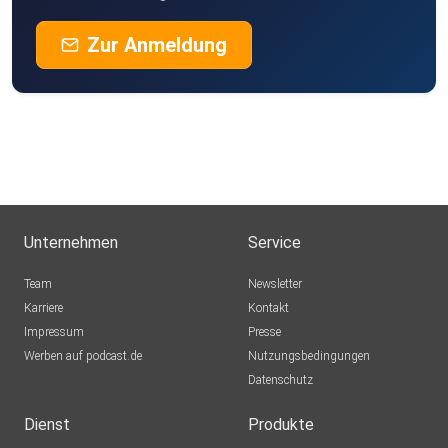
Zur Anmeldung
https://www.alexanderfaubel.com
Instagram:
@alex_faubel
Unternehmen
Service
Team
Newsletter
@psychedelische_retreats
Karriere
Kontakt
Impressum
Presse
Werben auf podcast.de
Nutzungsbedingungen
Datenschutz
Dienst
Produkte