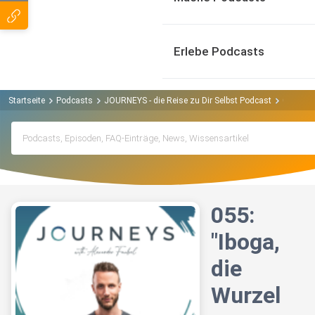
Erlebe Podcasts
Startseite
Podcasts
JOURNEYS - die Reise zu Dir Selbst Podcast
055: "Ib
055:
"Iboga,
die
Wurzel