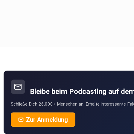
und besuche unsere News-Portale
- Trending Topics
- Tech & Nature
Danke fürs Zuhören!
Bleibe beim Podcasting auf de
Schließe Dich 26.000+ Menschen an. Erhalte interessante Fak
Zur Anmeldung