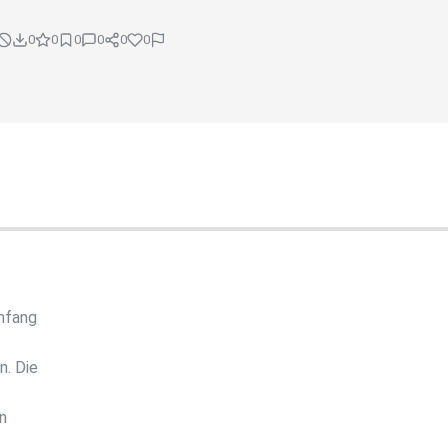
0
0
0
0
0
0
nfang
n. Die
n