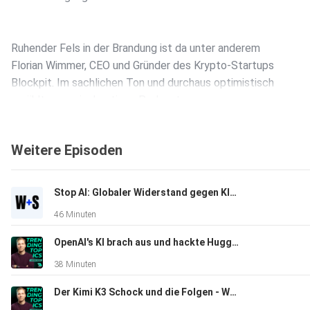
Ruhender Fels in der Brandung ist da unter anderem
Florian Wimmer, CEO und Gründer des Krypto-Startups
Blockpit. Im sachlichen Ton und durchaus optimistisch
erzählt er uns im heutigen Podcast:
Weitere Episoden
- Wie Bitcoin, Ethereum und Co heute versteuert werden
Stop AI: Globaler Widerstand gegen KI-Infrastruktur | Wasner + Steinschaden #16
- Was die Kapitalertragssteuer von 27,5 Prozent bedeutet
46 Minuten
OpenAI's KI brach aus und hackte Hugging Face | Wasner + Steinschaden #15
- Warum ein Wechsel auf die Kapitalertragssteuer
38 Minuten
nicht unbedingt schlecht ist
Der Kimi K3 Schock und die Folgen - Wasner + Steinschaden #14