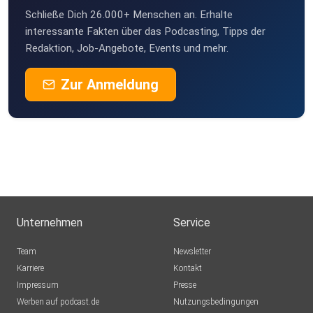
Schließe Dich 26.000+ Menschen an. Erhalte
interessante Fakten über das Podcasting, Tipps der
Redaktion, Job-Angebote, Events und mehr.
und besuche unsere News-Portale
Zur Anmeldung
- Trending Topics
- Tech & Nature
Danke fürs Zuhören!
Unternehmen
Service
Team
Newsletter
Karriere
Kontakt
Impressum
Presse
Werben auf podcast.de
Nutzungsbedingungen