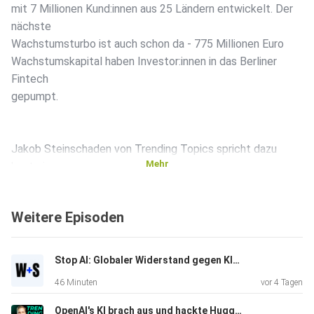
mit 7 Millionen Kund:innen aus 25 Ländern entwickelt. Der
nächste
Wachstumsturbo ist auch schon da - 775 Millionen Euro
Wachstumskapital haben Investor:innen in das Berliner
Fintech
gepumpt.
Jakob Steinschaden von Trending Topics spricht dazu
Mehr
heute im
Podcast mit dem neuen Österreich-Chef bei N26, Christian
Strobl,
Weitere Episoden
über:
Stop AI: Globaler Widerstand gegen KI-Infrastruktur | Wasner + Steinschaden #16
- Warum N26 wirklich so heißt wie es heißt
46 Minuten
vor 4 Tagen
OpenAI's KI brach aus und hackte Hugging Face | Wasner + Steinschaden #15