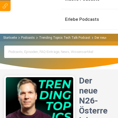
Erlebe Podcasts
Startseite
Podcasts
Trending Topics Tech Talk Podcast
Der neue N26-Öst
Der
neue
N26-
Österre