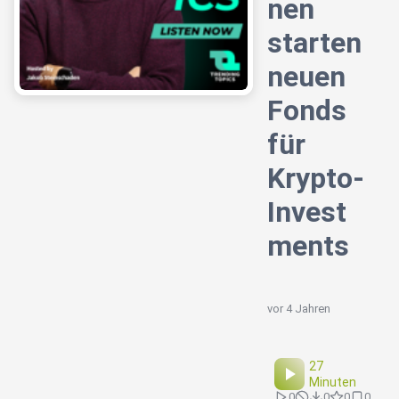
nen
starten
neuen
Fonds
für
Krypto-
Invest
ments
vor 4 Jahren
27
Minuten
0
0
0
0