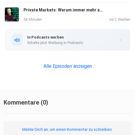
- auf welche Startups und Projekte sie Fokus
Private Markets: Warum immer mehr außerhalb der Börse investiert wird
legen
34 Minuten
vor 2 Wochen
- die Stärken Europas im Krypto-Business
In Podcasts werben
Schalte jetzt Werbung in Podcasts.
- ob sie eher Token oder eher Firmenanteile
kaufen wollen
Alle Episoden anzeigen
- wie sie Tokens als Utilities oder als
Securities bewerten
Kommentare (0)
- ob durch die Investment-Flut in Krypto-Startups
Blasengefahr droht
Melde Dich an, um einen Kommentar zu schreiben.