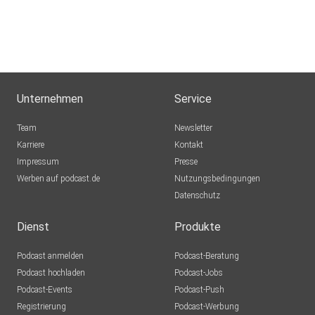
und besuche unsere News-Portale
- Trending Topics
Unternehmen
Service
- Tech & Nature
Team
Newsletter
Karriere
Kontakt
Impressum
Presse
Danke fürs Zuhören!
Werben auf podcast.de
Nutzungsbedingungen
Datenschutz
Dienst
Produkte
Podcast anmelden
Podcast-Beratung
Podcast hochladen
Podcast-Jobs
Podcast-Events
Podcast-Push
Registrierung
Podcast-Werbung