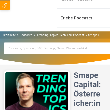
Erlebe Podcasts
Startseite
Podcasts
Trending Topics Tech Talk Podcast
Smape Capital: 
Smape
Capital:
Österre
icher:in