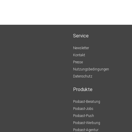
Service
Newsletter
Kontakt
Presse
Nutzungsbedingungen
Datenschutz
Produkte
Podcast-Beratung
Podcast-Jobs
Podcast-Push
Podcast-Werbung
Podcast-Agentur