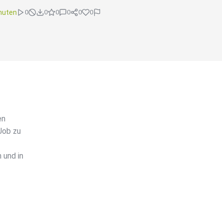
nuten
0
0
0
0
0
0
en
Job zu
 und in