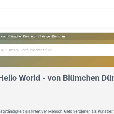
d - von Blümchen Dünger und fleisigen Bienchen
Hello World - von Blümchen Dü
stständigkeit als kreativer Mensch. Geld verdienen als Künstler.