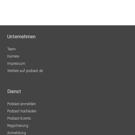
Unternehmen
Team
Karriere
Impressum
Werben auf podcast.de
Dienst
Podcast anmelden
Podcast hochladen
Podcast-Events
Registrierung
Anmeldung