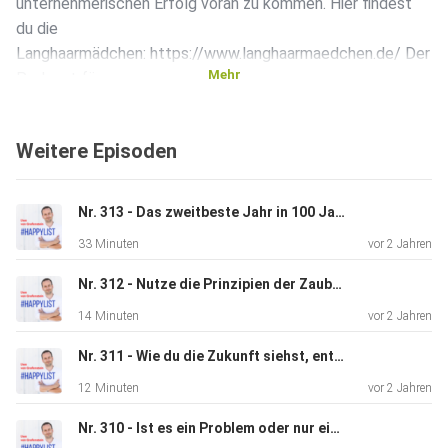
unternehmerischen Erfolg voran zu kommen. Hier findest
du die
Langhaarmädchen: https://www.langhaarmaedchen.de/ Der
Mehr
Podcast für
Unternehmertum und Persönlichkeitsentwicklung Mehr
Glück und Erfolg
Weitere Episoden
im Leben mit Persönlichkeitsentwicklung. Gehe zufriedener
durch
Deinen Alltag und erreiche Deine Ziele. In allen
Nr. 313 - Das zweitbeste Jahr in 100 Jahren trotz Krise - Bauunternehmer Tobias Stahl im Interview
Lebensbereichen.
33 Minuten
vor 2 Jahren
Nr. 312 - Nutze die Prinzipien der Zauberkunst für dein Social Media Marketing
14 Minuten
vor 2 Jahren
Nr. 311 - Wie du die Zukunft siehst, entscheidet über deinen Erfolg & dein Glück [2021]
12 Minuten
vor 2 Jahren
Nr. 310 - Ist es ein Problem oder nur ein Telefonat? So löst du Probleme [2022]