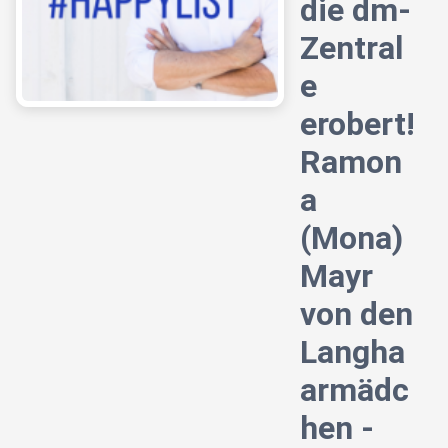
die dm-
Zentral
e
erobert!
Ramon
a
(Mona)
Mayr
von den
Langha
armädc
hen -