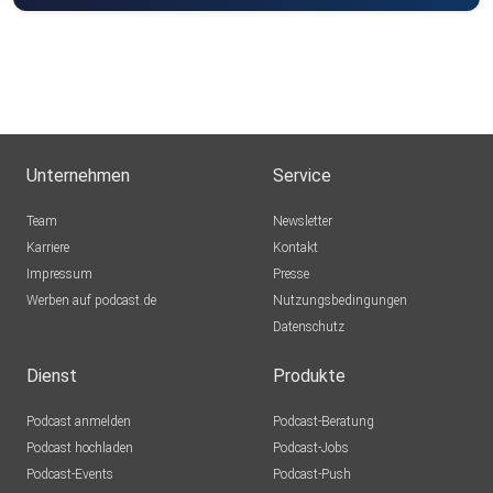
Unternehmen
Service
Team
Newsletter
Karriere
Kontakt
Impressum
Presse
Werben auf podcast.de
Nutzungsbedingungen
Datenschutz
Dienst
Produkte
Podcast anmelden
Podcast-Beratung
Podcast hochladen
Podcast-Jobs
Podcast-Events
Podcast-Push