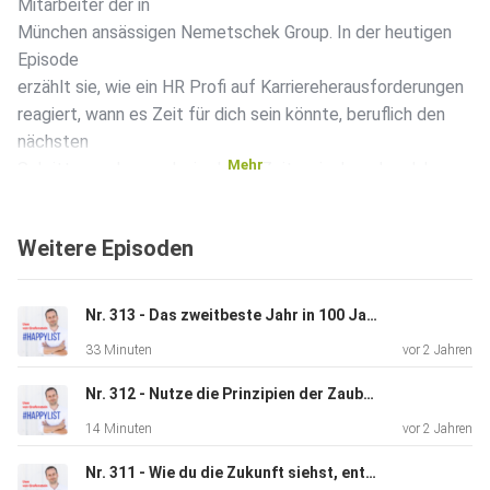
Mitarbeiter der in
München ansässigen Nemetschek Group. In der heutigen
Episode
erzählt sie, wie ein HR Profi auf Karriereherausforderungen
reagiert, wann es Zeit für dich sein könnte, beruflich den
nächsten
Mehr
Schritt zu gehen und wie du die Zeit zwischen den Jahren
für eine
Neuorientierung nutzen kannst. Viel Spaß dabei! Hier
Weitere Episoden
findest du Ann
Miller-Rauch auf LinkedIn:
https://www.linkedin.com/in/annmillerrauch/ Der Podcast
Nr. 313 - Das zweitbeste Jahr in 100 Jahren trotz Krise - Bauunternehmer Tobias Stahl im Interview
für
33 Minuten
vor 2 Jahren
Unternehmertum und Persönlichkeitsentwicklung Mehr
Glück und Erfolg
Nr. 312 - Nutze die Prinzipien der Zauberkunst für dein Social Media Marketing
im Leben mit Persönlichkeitsentwicklung. Gehe zufriedener
14 Minuten
vor 2 Jahren
durch
Deinen Alltag und erreiche Deine Ziele. In allen
Nr. 311 - Wie du die Zukunft siehst, entscheidet über deinen Erfolg & dein Glück [2021]