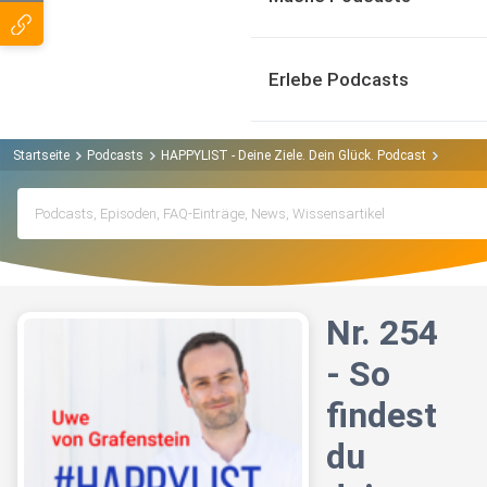
Erlebe Podcasts
Startseite
Podcasts
HAPPYLIST - Deine Ziele. Dein Glück. Podcast
Nr. 254
Nr. 254
- So
findest
du