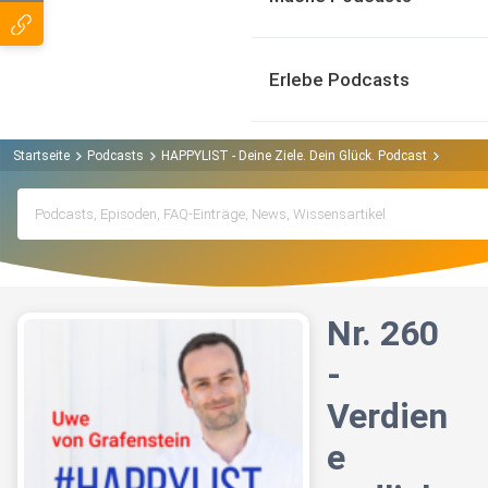
Erlebe Podcasts
Startseite
Podcasts
HAPPYLIST - Deine Ziele. Dein Glück. Podcast
Nr. 260
Nr. 260
-
Verdien
e