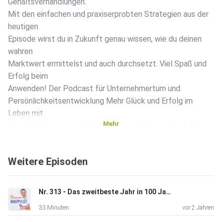
Gehaltsverhandlungen.
Mit den einfachen und praxiserprobten Strategien aus der
heutigen
Episode wirst du in Zukunft genau wissen, wie du deinen
wahren
Marktwert ermittelst und auch durchsetzt. Viel Spaß und
Erfolg beim
Anwenden! Der Podcast für Unternehmertum und
Persönlichkeitsentwicklung Mehr Glück und Erfolg im
Leben mit
Mehr
Persönlichkeitsentwicklung. Gehe zufriedener durch Deinen
Alltag
und erreiche Deine Ziele. In allen Lebensbereichen.
Weitere Episoden
Nr. 313 - Das zweitbeste Jahr in 100 Jahren trotz Krise - Bauunternehmer Tobias Stahl im Interview
33 Minuten
vor 2 Jahren