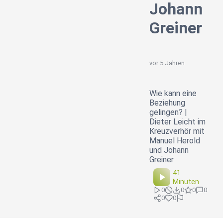
Johann
Greiner
vor 5 Jahren
Wie kann eine
Beziehung
gelingen? |
Dieter Leicht im
Kreuzverhör mit
Manuel Herold
und Johann
Greiner
41
Minuten
0
0
0
0
0
0