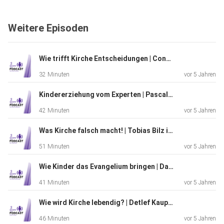
haben wir Dieter Leicht gestellt. Er erzählt uns nicht nur
von
Weitere Episoden
seinem Beruf als Ehe- und Familienberater, sondern gibt
auch
nützliche Tipps, wie Partnerschaft gelingen kann.
Wie trifft Kirche Entscheidungen | Conny Greiner im Kreuzverhöhr mit Manuel Herold und Ronja Sauerbrey
32 Minuten
vor 5 Jahren
Kindererziehung vom Experten | Pascal Heberlein im Kreuzverhöhr mit Manuel Herold und Louis Greiner
42 Minuten
vor 5 Jahren
Was Kirche falsch macht! | Tobias Bilz im Kreuzverhöhr mit Johann Greiner und Ronja Sauerbrey
51 Minuten
vor 5 Jahren
Wie Kinder das Evangelium bringen | Daniel Kleinsorge im Kreuzverhöhr mit Johann Greiner und Ronja Sauerbrey
41 Minuten
vor 5 Jahren
Wie wird Kirche lebendig? | Detlef Kauper im Kreuzverhöhr mit Johann Greiner und Ronja Sauerbrey
46 Minuten
vor 5 Jahren