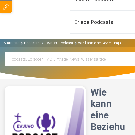
Erlebe Podcasts
Startseite
Podcasts
EVJUVO Podcast
Wie kann eine Beziehung gelingen?
Wie
kann
eine
Beziehu