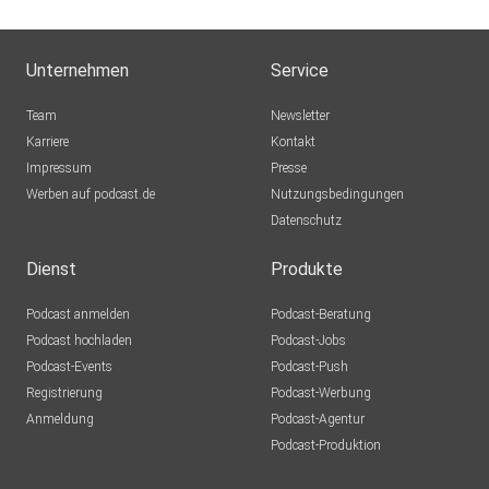
Unternehmen
Service
Team
Newsletter
Karriere
Kontakt
Impressum
Presse
Werben auf podcast.de
Nutzungsbedingungen
Datenschutz
Dienst
Produkte
Podcast anmelden
Podcast-Beratung
Podcast hochladen
Podcast-Jobs
Podcast-Events
Podcast-Push
Registrierung
Podcast-Werbung
Anmeldung
Podcast-Agentur
Podcast-Produktion