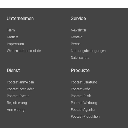
Unternehmen
Service
Team
Newsletter
Karriere
Kontakt
Impressum
Presse
Werben auf podcast.de
Nutzungsbedingungen
Datenschutz
Dienst
Produkte
Podcast anmelden
Podcast-Beratung
Podcast hochladen
Podcast-Jobs
Podcast-Events
Podcast-Push
Registrierung
Podcast-Werbung
Anmeldung
Podcast-Agentur
Podcast-Produktion