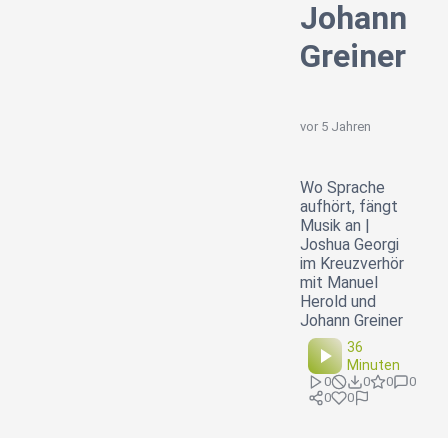
Johann
Greiner
vor 5 Jahren
Wo Sprache
aufhört, fängt
Musik an |
Joshua Georgi
im Kreuzverhör
mit Manuel
Herold und
Johann Greiner
36
Minuten
0
0
0
0
0
0