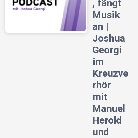
, fängt
Musik
an |
Joshua
Georgi
im
Kreuzve
rhör
mit
Manuel
Herold
und