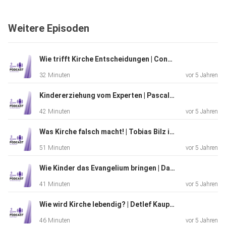
Bühne stehen? Können diese auch Gott lobpreisen,
während sie
Weitere Episoden
musizieren? Und was ist, wenn der Funke mal nicht zum
Publikum
überspringen will? Diese und viele weitere Fragen
Wie trifft Kirche Entscheidungen | Conny Greiner im Kreuzverhöhr mit Manuel Herold und Ronja Sauerbrey
haben wir Joshua Georgi gestellt und eine Menge
32 Minuten
vor 5 Jahren
interessanter und
aufschlussreicher Antworten erhalten.
Kindererziehung vom Experten | Pascal Heberlein im Kreuzverhöhr mit Manuel Herold und Louis Greiner
42 Minuten
vor 5 Jahren
Was Kirche falsch macht! | Tobias Bilz im Kreuzverhöhr mit Johann Greiner und Ronja Sauerbrey
51 Minuten
vor 5 Jahren
Wie Kinder das Evangelium bringen | Daniel Kleinsorge im Kreuzverhöhr mit Johann Greiner und Ronja Sauerbrey
41 Minuten
vor 5 Jahren
Wie wird Kirche lebendig? | Detlef Kauper im Kreuzverhöhr mit Johann Greiner und Ronja Sauerbrey
46 Minuten
vor 5 Jahren