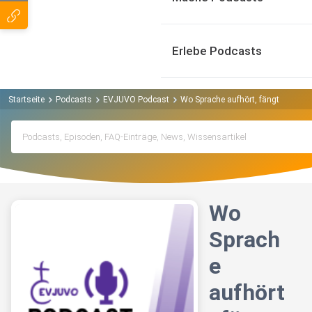
Erlebe Podcasts
Startseite
Podcasts
EVJUVO Podcast
Wo Sprache aufhört, fängt Musik a
Wo
Sprach
e
aufhört