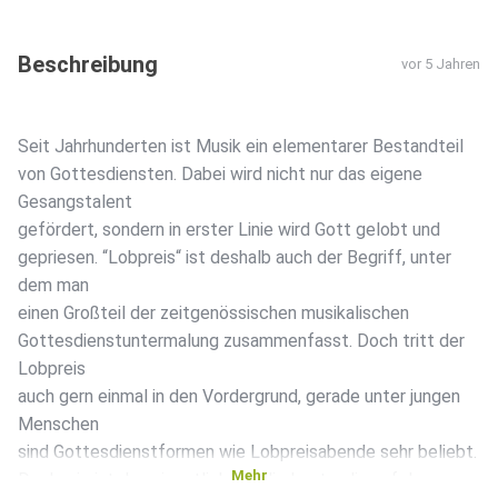
Beschreibung
vor 5 Jahren
Seit Jahrhunderten ist Musik ein elementarer Bestandteil
von Gottesdiensten. Dabei wird nicht nur das eigene
Gesangstalent
gefördert, sondern in erster Linie wird Gott gelobt und
gepriesen. “Lobpreis“ ist deshalb auch der Begriff, unter
dem man
einen Großteil der zeitgenössischen musikalischen
Gottesdienstuntermalung zusammenfasst. Doch tritt der
Lobpreis
auch gern einmal in den Vordergrund, gerade unter jungen
Menschen
sind Gottesdienstformen wie Lobpreisabende sehr beliebt.
Mehr
Doch wie ist das eigentlich, für die Leute, die auf der