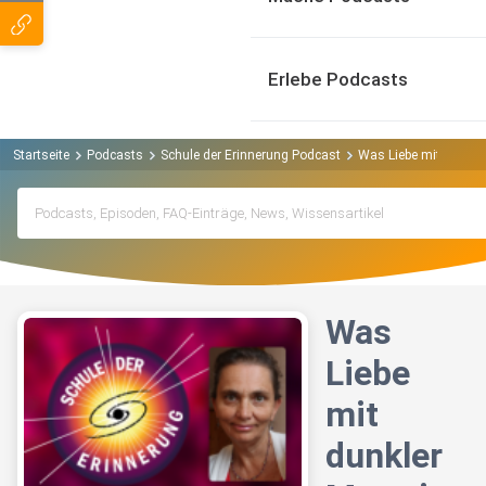
Erlebe Podcasts
Startseite
Podcasts
Schule der Erinnerung Podcast
Was Liebe mit dunkler
Was
Liebe
mit
dunkler