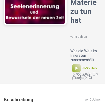
Materie
zu tun
hat
vor 5 Jahren
Was die Welt im
Innersten
zusammenhält
8 Minuten
0
0
0
0
0
0
0
Beschreibung
vor 5 Jahren