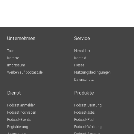
Unternehmen
Service
Team
Newsletter
Karriere
Kontakt
Impressum
Presse
Werben auf podcast.de
Nutzungsbedingungen
Datenschutz
Dienst
Produkte
Podcast anmelden
Podcast-Beratung
Podcast hochladen
Podcast-Jobs
Podcast-Events
Podcast-Push
Registrierung
Podcast-Werbung