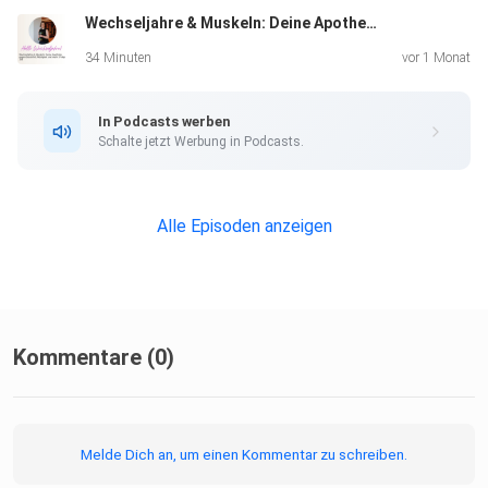
Wechseljahre & Muskeln: Deine Apotheke gegen Bauchfett, Müdigkeit und mehr
Nicole:Dr.med.univ.Nicole
WeirichFachärztin für
34 Minuten
vor 1 Monat
Urologiehttps://www.nicole-weirich.de/IG:
https://www.instagram.com/praxis_lebenswandel/
In Podcasts werben
Schalte jetzt Werbung in Podcasts.
Alle Episoden anzeigen
WORKSHOP Meno-Bauch:
https://courses.optimum-you.com/workshop-menobauch
Kommentare (0)
Clean Up:
https://courses.optimum-you.com/clean-up
Melde Dich an, um einen Kommentar zu schreiben.