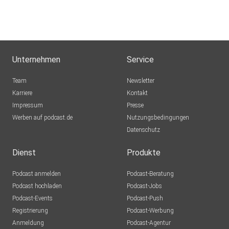
Unternehmen
Service
Team
Newsletter
Karriere
Kontakt
Impressum
Presse
Werben auf podcast.de
Nutzungsbedingungen
Datenschutz
Dienst
Produkte
Podcast anmelden
Podcast-Beratung
Podcast hochladen
Podcast-Jobs
Podcast-Events
Podcast-Push
Registrierung
Podcast-Werbung
Anmeldung
Podcast-Agentur