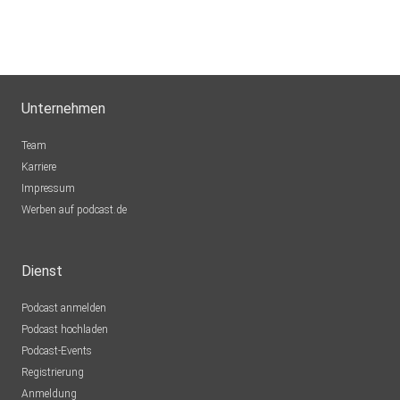
Unternehmen
Team
Karriere
Impressum
Werben auf podcast.de
Dienst
Podcast anmelden
Podcast hochladen
Podcast-Events
Registrierung
Anmeldung