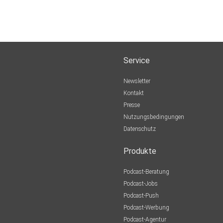
Service
Newsletter
Kontakt
Presse
Nutzungsbedingungen
Datenschutz
Produkte
Podcast-Beratung
Podcast-Jobs
Podcast-Push
Podcast-Werbung
Podcast-Agentur