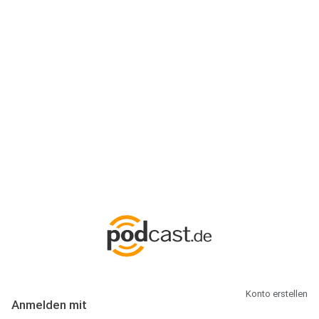
Anmeldung
Hallo Podcast-Hörer! Melde dich hier an. Dich erwarten 1 Million
abonnierbare Podcasts und alles, was Du rund um Podcasting
wissen musst.
Konto erstellen
Anmelden mit