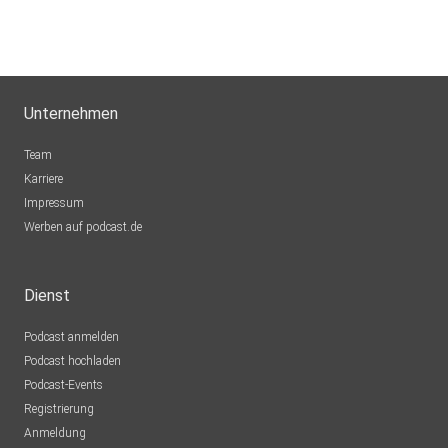
Unternehmen
Team
Karriere
Impressum
Werben auf podcast.de
Dienst
Podcast anmelden
Podcast hochladen
Podcast-Events
Registrierung
Anmeldung