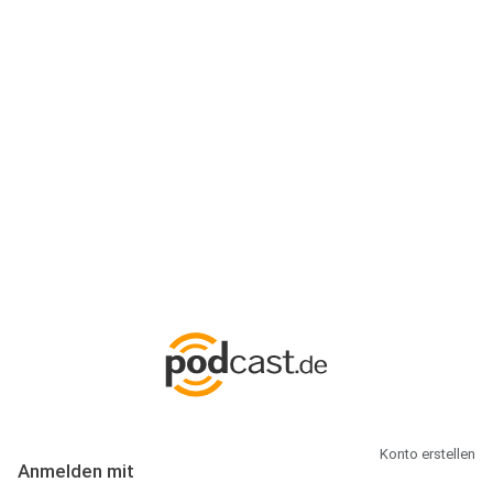
Anmeldung
Hallo Podcast-Hörer! Melde dich hier an. Dich erwarten 1 Million
abonnierbare Podcasts und alles, was Du rund um Podcasting
wissen musst.
Konto erstellen
Anmelden mit