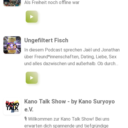
Als Freiheit noch offline war
Ungefiltert Fisch
In diesem Podcast sprechen Jaël und Jonathan
über Freund*innenschaften, Dating, Liebe, Sex
und alles dazwischen und außerhalb. Ob durch
eigene Erfahrungen oder Geschichten ihrer Gäste,
analysieren die beiden diese alltäglichen Themen
aus jüdischer Perspektive und versuchen dabei,
Brücken zu anderen Minoritätsgruppen zu bauen.
Typisch jüdisch auf eine humorvolle Art –
Kano Talk Show - by Kano Suryoyo
ungefiltert eben.
e.V.
🎙️ Willkommen zur Kano Talk Show! Bei uns
erwarten dich spannende und tiefgründige