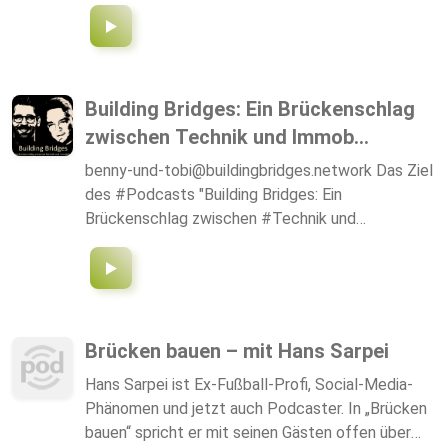
Building Bridges: Ein Brückenschlag
zwischen Technik und Immob...
benny-und-tobi@buildingbridges.network Das Ziel
des #Podcasts "Building Bridges: Ein
Brückenschlag zwischen #Technik und
#Immobilien" ist es, eine Verbindung zwischen
zwei Branchen herzustellen, die oft als
unvereinbar angesehen werden: der Technologie
und dem Immobiliensektor. Der Podcast soll
Experten und Fachleute aus beiden Bereichen
Brücken bauen – mit Hans Sarpei
zusammenbringen, um Ideen und #Innovationen
Hans Sarpei ist Ex-Fußball-Profi, Social-Media-
auszutauschen und zu diskutieren, wie
Phänomen und jetzt auch Podcaster. In „Brücken
Technologie und Immobilien zusammenarbeiten
bauen“ spricht er mit seinen Gästen offen über
können, um bessere Ergebnisse für Nutzer,