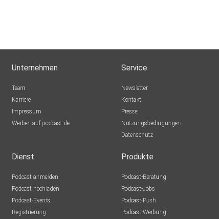
Bildungsprozesse Beiträge zur Entwicklung der
Bremer MENSCHlichkeitsverfassung Impulse für
alle, die sich für ein solidarisches, vielfältiges und
demokratisches Zusammenleben einsetzen
möchten. „insan“ bedeutet im Türkischen
„Mensch“. Der Podcast versteht diesen Begriff
Unternehmen
Service
als Einladung: Menschen zuzuhören,
unterschiedliche Perspektiven kennenzulernen
Team
Newsletter
und gemeinsam darüber nachzudenken, wie wir
Karriere
Kontakt
unsere Gesellschaft menschlicher gestalten
Impressum
Presse
können. Ein Podcast über Begegnung, Empathie,
Werben auf podcast.de
Nutzungsbedingungen
freiwilliges Engagement und die Überzeugung,
Datenschutz
dass MitMENSCHlichkeit dort beginnt, wo
Menschen einander zuhören.
Dienst
Produkte
Podcast anmelden
Podcast-Beratung
Podcast hochladen
Podcast-Jobs
Podcast-Events
Podcast-Push
Registrierung
Podcast-Werbung