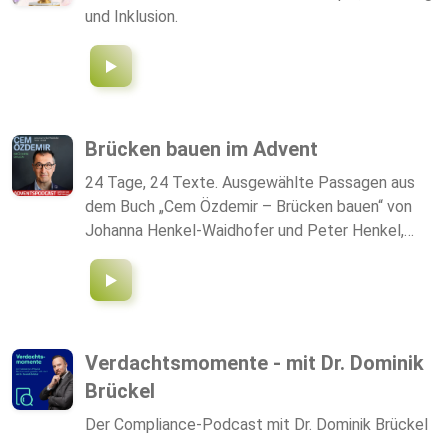
und Inklusion.
Brücken bauen im Advent
24 Tage, 24 Texte. Ausgewählte Passagen aus
dem Buch „Cem Özdemir – Brücken bauen“ von
Johanna Henkel-Waidhofer und Peter Henkel,
gelesen vom Landtagsabgeordneten Ralf
Nentwich. Cem Özdemir gehört zu den
profiliertesten Stimmen der deutschen Politik.
Und wenn er sagt: „Mein Spezialgebiet ist
Brückenbauen“, dann weiß er, wovon er spricht –
Verdachtsmomente - mit Dr. Dominik
denn er stand selbst oft zwischen den Welten.
Brückel
Ein herzlicher Dank geht an den Bonifatius Verlag
für die Möglichkeit, die Buchtexte verwenden zu
Der Compliance-Podcast mit Dr. Dominik Brückel
dürfen.