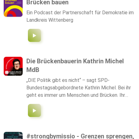
Brücken bauen
Ein Podcast der Partnerschaft für Demokratie im
Landkreis Wittenberg
Die Brückenbauerin Kathrin Michel
MdB
„DIE Politik gibt es nicht“ – sagt SPD-
Bundestagsabgebordnete Kathrin Michel. Bei ihr
geht es immer um Menschen und Brücken. Ihr
Mandat versteht sie daher als Auftrag zum
Brückenbauen. Von ihrem Wahlkreis und Wohnort
in Bautzen nach Berlin und zurück. Ebenso wie
zwischen Generationen und Bevölkerungsgruppen.
Im Alltag der Politikerin bedeutet das:
#strongbymissio - Grenzen sprengen,