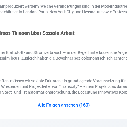
ir produziert werden? Welche Veränderungen sind in der Modeindustrie 
odehäuser in London, Paris, New York City und Hessnatur sowie Profess
dreas Thiesen über Soziale Arbeit
r Kraftstoff- und Stromverbrauch – in der Regel hinterlassen die Angeho
ialmilieus. Zugleich haben die Bewohner sozioökonomisch schlechter ge
en, müssen wir soziale Faktoren als grundlegende Voraussetzung für w
n Wiesbaden und Projektleiter von “Transcity” – einem Projekt, das dar
er Stadt- und Transformationsforschung, die Bedeutung innovativer Konz
.
Alle Folgen ansehen (160)