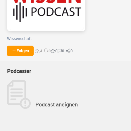
Wissenschaft
0
0
Folgen
0
4
0
Podcaster
Podcast aneignen