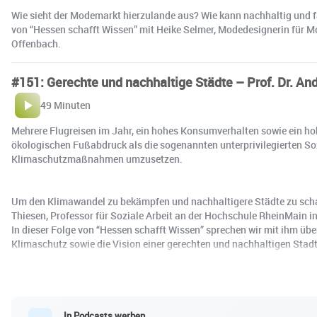
Wie sieht der Modemarkt hierzulande aus? Wie kann nachhaltig und fa
von “Hessen schafft Wissen” mit Heike Selmer, Modedesignerin für M
Offenbach.
#151: Gerechte und nachhaltige Städte – Prof. Dr. An
49 Minuten
Mehrere Flugreisen im Jahr, ein hohes Konsumverhalten sowie ein hohe
ökologischen Fußabdruck als die sogenannten unterprivilegierten Soz
Klimaschutzmaßnahmen umzusetzen.
Um den Klimawandel zu bekämpfen und nachhaltigere Städte zu schaff
Thiesen, Professor für Soziale Arbeit an der Hochschule RheinMain i
In dieser Folge von “Hessen schafft Wissen” sprechen wir mit ihm üb
Klimaschutz sowie die Vision einer gerechten und nachhaltigen Stadt
In Podcasts werben