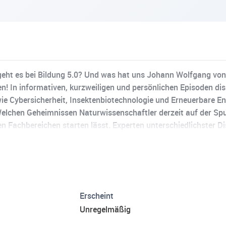
geht es bei Bildung 5.0? Und was hat uns Johann Wolfgang von
n! In informativen, kurzweiligen und persönlichen Episoden di
 wie Cybersicherheit, Insektenbiotechnologie und Erneuerbare E
 Welchen Geheimnissen Naturwissenschaftler derzeit auf der S
sen Fachbereichen starten lässt. Experten unterschiedlichster D
e Einblicke und Erzählungen wird der Wissenschaftsstandort He
Erscheint
Unregelmäßig