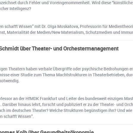
nzeichnet durch Fehler und Voreingenommenheit. Wird diese “künstliche
cher Intelligenz?
en schafft Wissen” mit Dr. Olga Moskatova, Professorin für Medientheori
unst, Materialität der Medien/New Materialism, Schutzmedien und Immu
s Schmidt über Theater- und Orchestermanagement
higen Theatern haben verbale Übergriffe oder psychische Bedrohungen e
ebnisse einer Studie zum Thema Machtstrukturen in Theaterbetrieben, du
notwendig.
rofessor an der HfMDK Frankfurt und Leiter des bundesweit einzigen M
Darüber hinaus lehrt, forscht und publiziert er zu der Theater- und Or
auch im deutschen Theater? Welche Strukturen begünstigen ihn? Und wi
en schafft Wissen”.
 Thomas Kolb über Gesundheitsökonomie