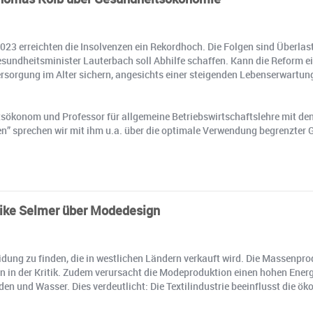
023 erreichten die Insolvenzen ein Rekordhoch. Die Folgen sind Überlas
sundheitsminister Lauterbach soll Abhilfe schaffen. Kann die Reform ein
rsorgung im Alter sichern, angesichts einer steigenden Lebenserwartun
eitsökonom und Professor für allgemeine Betriebswirtschaftslehre mi
en” sprechen wir mit ihm u.a. über die optimale Verwendung begrenzter
Heike Selmer über Modedesign
idung zu finden, die in westlichen Ländern verkauft wird. Die Massenpro
n der Kritik. Zudem verursacht die Modeproduktion einen hohen Energi
 und Wasser. Dies verdeutlicht: Die Textilindustrie beeinflusst die öko