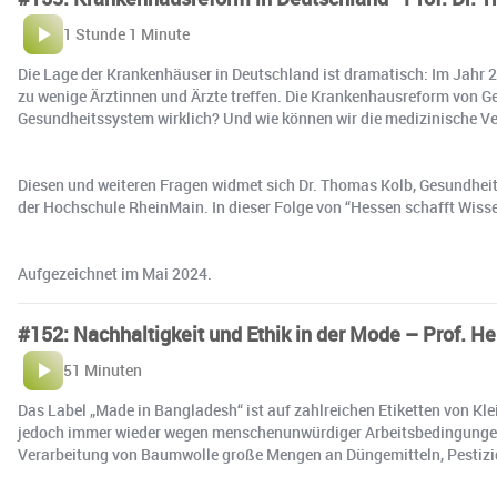
1 Stunde 1 Minute
Die Lage der Krankenhäuser in Deutschland ist dramatisch: Im Jahr 2
zu wenige Ärztinnen und Ärzte treffen. Die Krankenhausreform von Ge
Gesundheitssystem wirklich? Und wie können wir die medizinische Ve
Diesen und weiteren Fragen widmet sich Dr. Thomas Kolb, Gesundh
der Hochschule RheinMain. In dieser Folge von “Hessen schafft Wiss
Aufgezeichnet im Mai 2024.
#152: Nachhaltigkeit und Ethik in der Mode – Prof. 
51 Minuten
Das Label „Made in Bangladesh“ ist auf zahlreichen Etiketten von Kle
jedoch immer wieder wegen menschenunwürdiger Arbeitsbedingungen i
Verarbeitung von Baumwolle große Mengen an Düngemitteln, Pestiziden