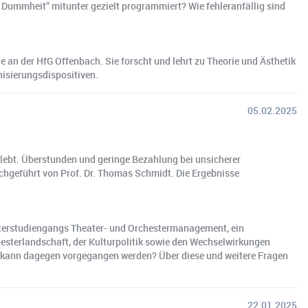
 Dummheit” mitunter gezielt programmiert? Wie fehleranfällig sind
e an der HfG Offenbach. Sie forscht und lehrt zu Theorie und Ästhetik
nisierungsdispositiven.
05.02.2025
rlebt. Überstunden und geringe Bezahlung bei unsicherer
rchgeführt von Prof. Dr. Thomas Schmidt. Die Ergebnisse
asterstudiengangs Theater- und Orchestermanagement, ein
chesterlandschaft, der Kulturpolitik sowie den Wechselwirkungen
e kann dagegen vorgegangen werden? Über diese und weitere Fragen
22.01.2025