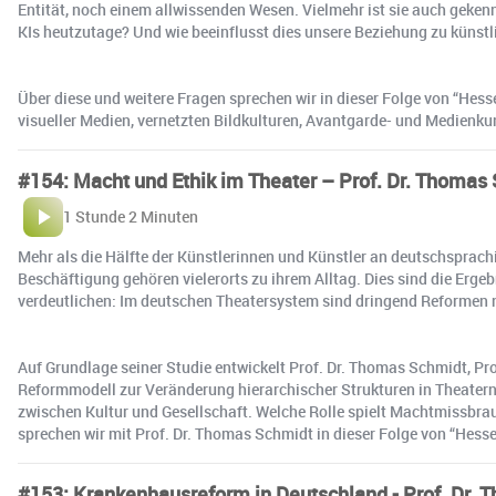
Entität, noch einem allwissenden Wesen. Vielmehr ist sie auch geken
KIs heutzutage? Und wie beeinflusst dies unsere Beziehung zu künstli
Über diese und weitere Fragen sprechen wir in dieser Folge von “Hess
visueller Medien, vernetzten Bildkulturen, Avantgarde- und Medienk
#154: Macht und Ethik im Theater – Prof. Dr. Thoma
1 Stunde 2 Minuten
Mehr als die Hälfte der Künstlerinnen und Künstler an deutschsprac
Beschäftigung gehören vielerorts zu ihrem Alltag. Dies sind die Erg
verdeutlichen: Im deutschen Theatersystem sind dringend Reformen 
Auf Grundlage seiner Studie entwickelt Prof. Dr. Thomas Schmidt, P
Reformmodell zur Veränderung hierarchischer Strukturen in Theatern. 
zwischen Kultur und Gesellschaft. Welche Rolle spielt Machtmissbr
sprechen wir mit Prof. Dr. Thomas Schmidt in dieser Folge von “Hess
#153: Krankenhausreform in Deutschland - Prof. Dr.