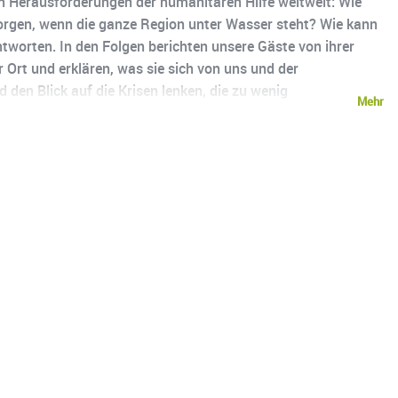
 Herausforderungen der humanitären Hilfe weltweit: Wie
orgen, wenn die ganze Region unter Wasser steht? Wie kann
tworten. In den Folgen berichten unsere Gäste von ihrer
 Ort und erklären, was sie sich von uns und der
den Blick auf die Krisen lenken, die zu wenig
Mehr
renzen.de. Die weltweite Nothilfe von Ärzte ohne Grenzen
ieser Podcast wurde von Ärzte ohne Grenzen e.V. in
Berlin.