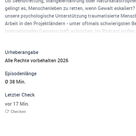
Ob Seenotrettung, Mangelernährung oder Naturkatastrophen
gelingt es, Menschenleben zu retten, wenn Gewalt eskalier
unsere psychologische Unterstützung traumatisierte Mensche
Arbeit in den Projektländern - unter oftmals schwierigsten 
internationalen Gemeinschaft wünschen. Im Podcast wollen wi
Aufmerksamkeit erhalten. Für Fragen, Kritik oder Themenwü
ist nur möglich durch private Spenden. Wir freuen uns, wen
Urheberangabe
Zusammenarbeit mit Christian Conradi produziert. V. i. S. d. 
Alle Rechte vorbehalten 2026
Episodenlänge
Ø 38 Min.
Letzter Check
vor 17 Min.
Checken