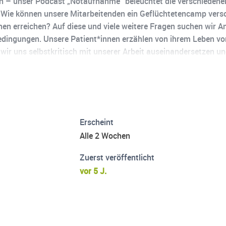
 – unser Podcast „Notaufnahme“ beleuchtet die verschiedenen
t? Wie können unsere Mitarbeitenden ein Geflüchtetencamp vers
n erreichen? Auf diese und viele weitere Fragen suchen wir An
Bedingungen. Unsere Patient*innen erzählen von ihrem Leben vor
r uns selbstkritisch mit unserer Arbeit auseinandersetzen und 
nsche schreiben Sie uns gern unter notaufnahme@aerzte-ohne-g
n Sie uns unterstützen: www.aerzte-ohne-grenzen.de/spenden. D
P. Jannik Rust, Ärzte ohne Grenzen e. V., Schwedenstr. 9, 13359 
Erscheint
Alle 2 Wochen
Zuerst veröffentlicht
vor 5 J.