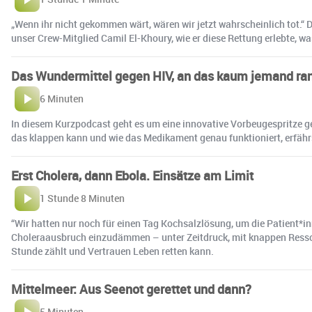
„Wenn ihr nicht gekommen wärt, wären wir jetzt wahrscheinlich tot.“ 
unser Crew-Mitglied Camil El-Khoury, wie er diese Rettung erlebte, w
Das Wundermittel gegen HIV, an das kaum jemand r
6 Minuten
In diesem Kurzpodcast geht es um eine innovative Vorbeugespritze g
das klappen kann und wie das Medikament genau funktioniert, erfährs
Erst Cholera, dann Ebola. Einsätze am Limit
1 Stunde 8 Minuten
“Wir hatten nur noch für einen Tag Kochsalzlösung, um die Patient*
Choleraausbruch einzudämmen – unter Zeitdruck, mit knappen Ressour
Stunde zählt und Vertrauen Leben retten kann.
Mittelmeer: Aus Seenot gerettet und dann?
5 Minuten