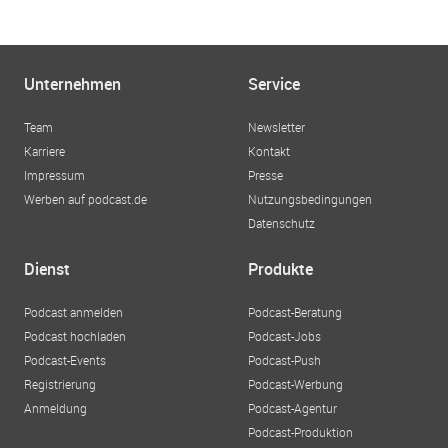
Unternehmen
Service
Team
Newsletter
Karriere
Kontakt
Impressum
Presse
Werben auf podcast.de
Nutzungsbedingungen
Datenschutz
Dienst
Produkte
Podcast anmelden
Podcast-Beratung
Podcast hochladen
Podcast-Jobs
Podcast-Events
Podcast-Push
Registrierung
Podcast-Werbung
Anmeldung
Podcast-Agentur
Podcast-Produktion