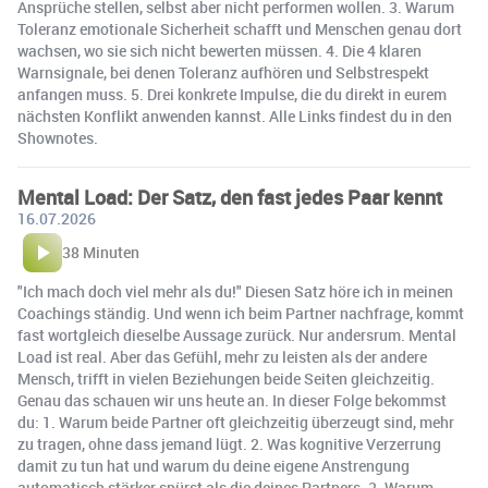
Ansprüche stellen, selbst aber nicht performen wollen. 3. Warum
Toleranz emotionale Sicherheit schafft und Menschen genau dort
wachsen, wo sie sich nicht bewerten müssen. 4. Die 4 klaren
Warnsignale, bei denen Toleranz aufhören und Selbstrespekt
anfangen muss. 5. Drei konkrete Impulse, die du direkt in eurem
nächsten Konflikt anwenden kannst. Alle Links findest du in den
Shownotes.
Mental Load: Der Satz, den fast jedes Paar kennt
16.07.2026
38 Minuten
"Ich mach doch viel mehr als du!" Diesen Satz höre ich in meinen
Coachings ständig. Und wenn ich beim Partner nachfrage, kommt
fast wortgleich dieselbe Aussage zurück. Nur andersrum. Mental
Load ist real. Aber das Gefühl, mehr zu leisten als der andere
Mensch, trifft in vielen Beziehungen beide Seiten gleichzeitig.
Genau das schauen wir uns heute an. In dieser Folge bekommst
du: 1. Warum beide Partner oft gleichzeitig überzeugt sind, mehr
zu tragen, ohne dass jemand lügt. 2. Was kognitive Verzerrung
damit zu tun hat und warum du deine eigene Anstrengung
automatisch stärker spürst als die deines Partners. 3. Warum