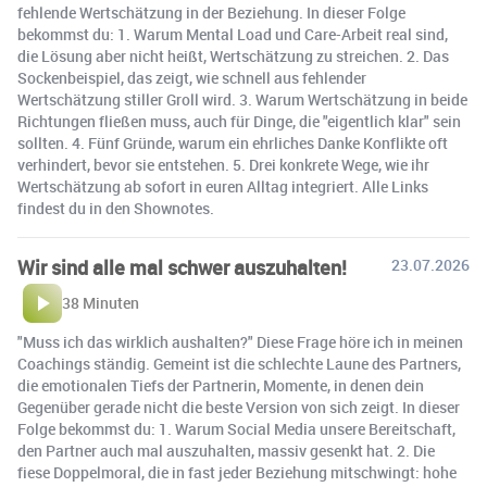
fehlende Wertschätzung in der Beziehung. In dieser Folge
bekommst du: 1. Warum Mental Load und Care-Arbeit real sind,
die Lösung aber nicht heißt, Wertschätzung zu streichen. 2. Das
Sockenbeispiel, das zeigt, wie schnell aus fehlender
Wertschätzung stiller Groll wird. 3. Warum Wertschätzung in beide
Richtungen fließen muss, auch für Dinge, die "eigentlich klar" sein
sollten. 4. Fünf Gründe, warum ein ehrliches Danke Konflikte oft
verhindert, bevor sie entstehen. 5. Drei konkrete Wege, wie ihr
Wertschätzung ab sofort in euren Alltag integriert. Alle Links
findest du in den Shownotes.
Wir sind alle mal schwer auszuhalten!
23.07.2026
38 Minuten
"Muss ich das wirklich aushalten?" Diese Frage höre ich in meinen
Coachings ständig. Gemeint ist die schlechte Laune des Partners,
die emotionalen Tiefs der Partnerin, Momente, in denen dein
Gegenüber gerade nicht die beste Version von sich zeigt. In dieser
Folge bekommst du: 1. Warum Social Media unsere Bereitschaft,
den Partner auch mal auszuhalten, massiv gesenkt hat. 2. Die
fiese Doppelmoral, die in fast jeder Beziehung mitschwingt: hohe