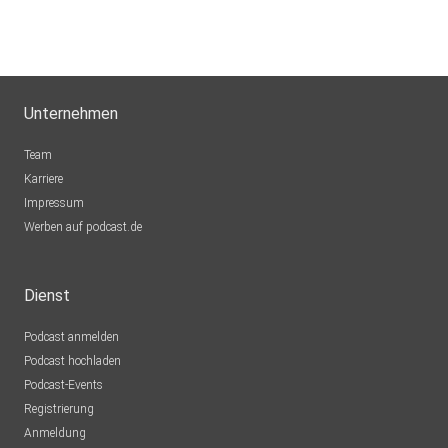
Unternehmen
Team
Karriere
Impressum
Werben auf podcast.de
Dienst
Podcast anmelden
Podcast hochladen
Podcast-Events
Registrierung
Anmeldung