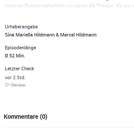
unserem Podcast behandeln wir genau die Themen, die uns al
Nachhaltigkeit, Reisen, Beziehungsthemen und vieles mehr.
Urheberangabe
Sina Mariella Hildmann & Marcel Hildmann
Episodenlänge
Ø 52 Min.
Letzter Check
vor 2 Std.
Checken
Kommentare (0)