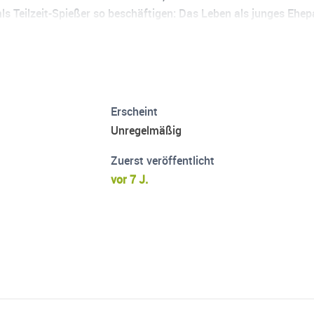
s Teilzeit-Spießer so beschäftigen: Das Leben als junges Ehe
Erscheint
Unregelmäßig
Zuerst veröffentlicht
vor 7 J.