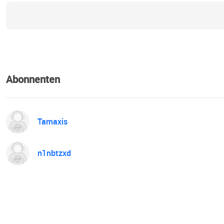
Abonnenten
Tamaxis
n1nbtzxd