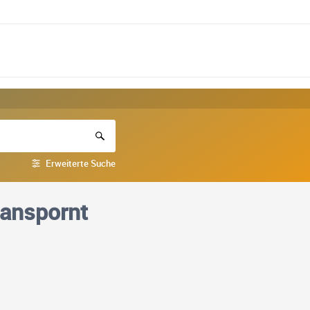
Erweiterte Suche
 anspornt