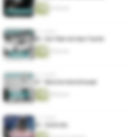
53 Minuten
vor 4 Jahren
48 - Der Pakt mit dem Teufel
50 Minuten
vor 4 Jahren
47 - Mord im Gerichtssaal
58 Minuten
vor 5 Jahren
39 - 04:54 Uhr