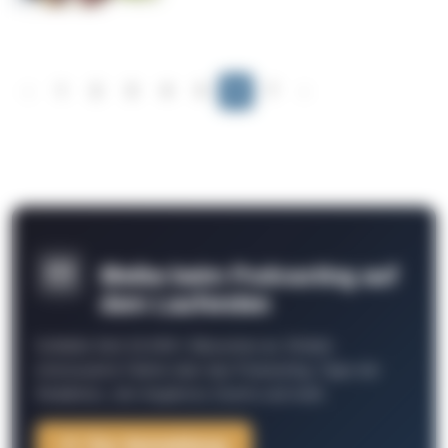
‹
1
2
3
4
5
6
7
›
Bleibe beim Podcasting auf
dem Laufenden
Schließe Dich 26.000+ Menschen an. Erhalte
interessante Fakten über das Podcasting, Tipps der
Redaktion, Job-Angebote, Events und mehr.
Zur Anmeldung