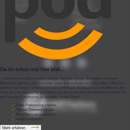
Podcast-Events
Podcast-Push
Registrierung
Podcast-Werbung
Anmeldung
Podcast-Agentur
Podcast-Produktion
podcast.de ~ 2004-2026