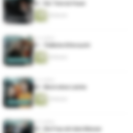
52 - Der Tote im Feuer
50 Minuten
vor 4 Jahren
51 - Tödliche Eifersucht
50 Minuten
vor 4 Jahren
50 - Mord ohne Leiche
39 Minuten
vor 4 Jahren
49 - Die Frau mit dem Messer