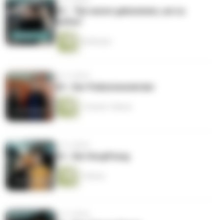
55 - "Sie waren gekommen, um zu
helfen"
50 Minuten
vor 4 Jahren
54 - Der Polizistenmörder
1 Stunde 1 Minute
vor 4 Jahren
53 - Die Vergiftung
1 Minute
vor 4 Jahren