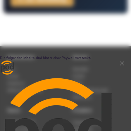
Unternehmen
Service
Team
Newsletter
Karriere
Kontakt
Impressum
Presse
Werben auf podcast.de
Nutzungsbedingungen
Datenschutz
Dienst
Produkte
Podcast anmelden
Podcast-Beratung
Podcast hochladen
Podcast-Jobs