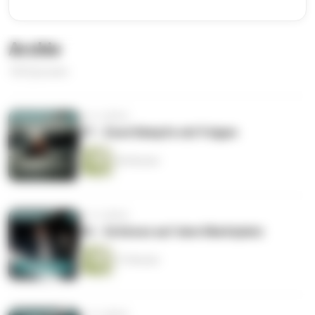
Archiv
100 Episoden
vor 4 Jahren
57 - Zwei Kämpfe mit Folgen
46 Minuten
vor 4 Jahren
56 - Schüsse auf dem Marktplatz
37 Minuten
vor 4 Jahren