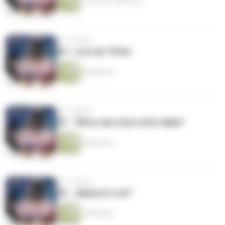
1 Stunde 12 Minuten
vor 5 Jahren
30 - Lust am Töten
58 Minuten
vor 5 Jahren
29 - "Bitte, lass mich nicht allein"
49 Minuten
vor 5 Jahren
28 - „Mama ist tot!“
54 Minuten