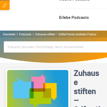
Erlebe Podcasts
Startseite
Podcasts
Zuhause stiften – Stifter*innen erzählen Podcast
Zuhaus
e
stiften
–