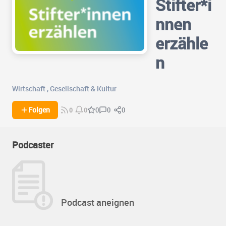
Stifter*i
nnen
erzähle
n
Wirtschaft
,
Gesellschaft & Kultur
0
0
Folgen
0
0
0
Podcaster
Podcast aneignen