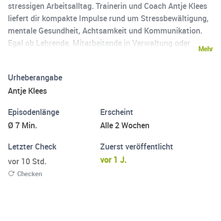
stressigen Arbeitsalltag. Trainerin und Coach Antje Klees
liefert dir kompakte Impulse rund um Stressbewältigung,
mentale Gesundheit, Achtsamkeit und Kommunikation.
Egal ob Lehrende, Mitarbeitende in Verwaltung oder
Mehr
Unternehmen, hier findest du kleine Impulse mit großer
Wirkung. Kurz. Klar. Kraftvoll – genau wie eine gute
Urheberangabe
Kaffeepause.
Antje Klees
Episodenlänge
Erscheint
Ø 7 Min.
Alle 2 Wochen
Letzter Check
Zuerst veröffentlicht
vor 1 J.
vor 10 Std.
Checken