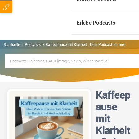
Erlebe Podcasts
Startseite
Podcasts
Kaffeepause mit Klarheit - Dein Podcast für mentale St
Kaffeep
ause
mit
Klarheit