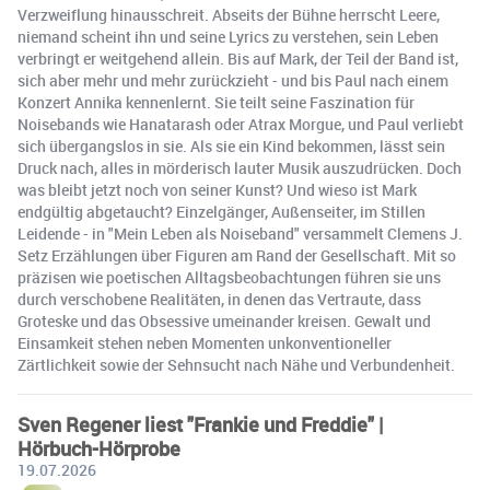
Verzweiflung hinausschreit. Abseits der Bühne herrscht Leere,
niemand scheint ihn und seine Lyrics zu verstehen, sein Leben
verbringt er weitgehend allein. Bis auf Mark, der Teil der Band ist,
sich aber mehr und mehr zurückzieht - und bis Paul nach einem
Konzert Annika kennenlernt. Sie teilt seine Faszination für
Noisebands wie Hanatarash oder Atrax Morgue, und Paul verliebt
sich übergangslos in sie. Als sie ein Kind bekommen, lässt sein
Druck nach, alles in mörderisch lauter Musik auszudrücken. Doch
was bleibt jetzt noch von seiner Kunst? Und wieso ist Mark
endgültig abgetaucht? Einzelgänger, Außenseiter, im Stillen
Leidende - in "Mein Leben als Noiseband" versammelt Clemens J.
Setz Erzählungen über Figuren am Rand der Gesellschaft. Mit so
präzisen wie poetischen Alltagsbeobachtungen führen sie uns
durch verschobene Realitäten, in denen das Vertraute, dass
Groteske und das Obsessive umeinander kreisen. Gewalt und
Einsamkeit stehen neben Momenten unkonventioneller
Zärtlichkeit sowie der Sehnsucht nach Nähe und Verbundenheit.
Sven Regener liest "Frankie und Freddie" |
Hörbuch-Hörprobe
19.07.2026