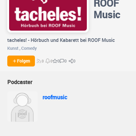
ROOF
Music
tacheles! - Hörbuch und Kabarett bei ROOF Music
Kunst
,
Comedy
0
0
Folgen
0
0
0
Podcaster
roofmusic