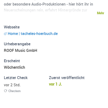
oder besondere Audio-Produktionen - hier hört ihr in
Neuerscheinungen rein, erfahrt Hintergründe zur
Mehr
Entstehung und lernt die Stimmen hinter den Hörbüchern
kennen. Jetzt abonnieren und kein Hörbuch-Highlight
Webseite
mehr verpassen!
Home | tacheles-hoerbuch.de
Urheberangabe
ROOF Music GmbH
Erscheint
Wöchentlich
Letzter Check
Zuerst veröffentlicht
vor 1 J.
vor 2 Std.
Checken