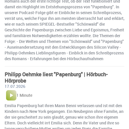
Romans auch der erste richtige Test, ob der Text funktioniert und
damit ein Highlight im Entstehungsprozess von "Papenburg". In
unserer Podcast-Folge gibt er Einblicke in seinen Schreibprozess,
verrät uns, welche Figur ihn am meisten überrascht hat und erklärt,
wie er nach seinem SPIEGEL-Bestseller "Schönwald" die
Geschichte der Papenburgs zwischen Liebe und Egoismus, Freiheit
und familiären Notwendigkeiten erzählen wollte. Die Themen der
Folge: - Die Welten und Themen von "Schönwald" und "Papenburg"
- Auseinandersetzung mit den Entwicklungen des Silicon Valley -
Philipp Oehmkes Lieblingsfiguren - Einblick in den Schreibprozess
des Romans - Erfahrungen bei den Hörbuchaufnahmen
Philipp Oehmke liest "Papenburg" | Hörbuch-
Hörprobe
17.07.2026
1 Minute
Emilia Papenburg hat ihren Mann Benni verlassen und ist mit den
Kindern nach New York gegangen. Ein Neubeginn ohne Familie, an
der sie gescheitert zu sein glaubt, genau wie schon ihre eigenen
Eltern. Doch vielleicht irrt Emilia sich. Denn ihr Vater und ihre so
lange verschollene Mutter wollen um jeden Preis die Familie