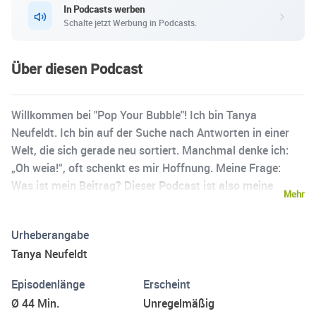
In Podcasts werben
Schalte jetzt Werbung in Podcasts.
Über diesen Podcast
Willkommen bei "Pop Your Bubble"! Ich bin Tanya
Neufeldt. Ich bin auf der Suche nach Antworten in einer
Welt, die sich gerade neu sortiert. Manchmal denke ich:
„Oh weia!“, oft schenkt es mir Hoffnung. Meine Frage:
Was ist mein Beitrag? Dieser Podcast ist also meine
Mehr
Einladung, gemeinsam neue Perspektiven zu entdecken –
durch Gespräche, Gedankenanstöße und echte
Urheberangabe
Begegnung. Mehr zu diesem Podcast, Retreats, Events
Tanya Neufeldt
und allem, was sonst noch entsteht, findest du auf meiner
Website: 👉 www.pop-your-bubble.com Feedback,
Episodenlänge
Erscheint
Vorschläge und Gedanken immer gerne an news@pop-
Ø 44 Min.
Unregelmäßig
your-bubble.com.