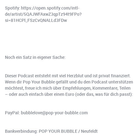
Spotify: https://open.spotify.com/intl-
de/artist/5QAJWFAxwZ3qpTz94t9FPo?
si=81HCPl_FSzCvQNALLd3FDw
Noch ein Satz in eigener Sache:
Dieser Podcast entsteht mit viel Herzblut und ist privat finanziert.
Wenn dir Pop Your Bubble gefällt und du den Podcast unterstützen
möchtest, freue ich mich über Empfehlungen, Kommentare, Teilen
– oder auch einfach über einen Euro (oder das, was für dich passt):
PayPal: bubblelove@pop-your-bubble.com
Bankverbindung: POP YOUR BUBBLE / Neufeldt