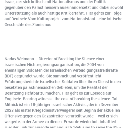
Israel, der sich kritisch mit Nationalismus und der Politik
gegenüber den Palästinensern auseinandersetzt und dabei sowohl
Unterstützung als auch heftige Kritik erfährt. Hier gehts zur Folge
auf Deutsch: Vom Kulturprojekt zum Nationalstaat - eine kritische
Geschichte des Zionismus.
Nadav Weimann – Director of Breaking the Silence einer
israelischen Nichtregierungsorganisation, die 2004 von
ehemaligen Soldaten der Israelischen Verteidigungsstreitkräfte
(IDF) gegründet wurde. Sie sammelt und veröffentlicht
Erfahrungsberichte israelischer Soldaten über ihren Dienst in den
besetzten palästinensischen Gebieten, um die Realität der
Besatzung sichtbar zu machen. Hier geht es zur Episode auf
Englisch: Bearing witness - the cost of breaking the silence. Tal
Mitnick ist ein 18-jähriger israelischer Aktivist, der im Dezember
2023 als erster Kriegsdienstverweigerer seit Beginn der aktuellen
Offensive gegen den Gazastreifen verurteilt wurde – weil er sich
weigerte, in der Armee zu dienen. Er wurde wiederholt inhaftiert.
Hier der Link zur Episode auf Englisch “Refusing to serve the IDF -