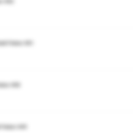
er #52
all-Fieber #51
ieber #50
-Fieber #49