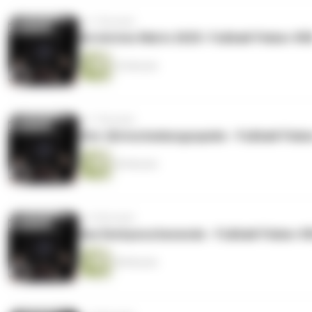
vor 7 Monaten
Ein letztes Mal in 2025- Fußball-Fieber #5
34 Minuten
vor 7 Monaten
(Vor-)Entscheidungsspiele - Fußball-Fieb
40 Minuten
vor 8 Monaten
Das Derbywochenende - Fußball-Fieber #
48 Minuten