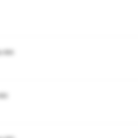
er #54
#53