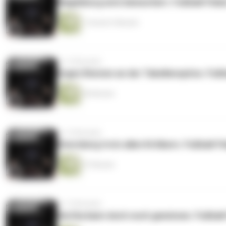
Magdeburg wird demontiert. Fußball-Fieb
1 Stunde 5 Minuten
vor 10 Monaten
Enges Rennen an der Tabellenspitze. Fußb
50 Minuten
vor 10 Monaten
Elversberg trotz allen Kritikern. Fußball-F
37 Minuten
vor 10 Monaten
Hertha kann doch noch gewinnen. Fußball