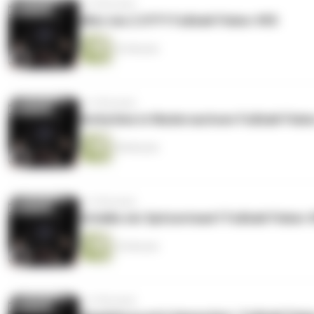
vor 8 Monaten
Alles neu 2.0?!?! Fußball-Fieber #55
52 Minuten
vor 9 Monaten
Derbytime in Niedersachsen Fußball-Fieb
58 Minuten
vor 9 Monaten
Schalke ein Spitzenteam? Fußball-Fieber 
35 Minuten
vor 9 Monaten