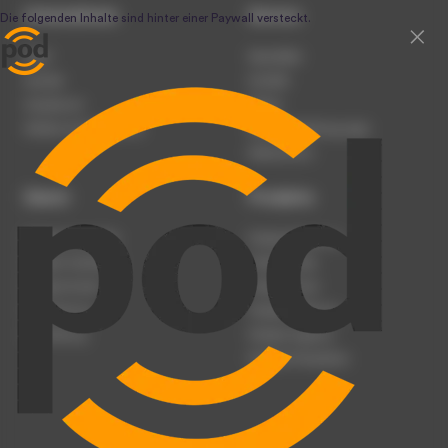
Unternehmen
Service
Team
Newsletter
Karriere
Kontakt
Impressum
Presse
Werben auf podcast.de
Nutzungsbedingungen
Datenschutz
Dienst
Produkte
Podcast anmelden
Podcast-Beratung
Podcast hochladen
Podcast-Jobs
Podcast-Events
Podcast-Push
Registrierung
Podcast-Werbung
Anmeldung
Podcast-Agentur
Podcast-Produktion