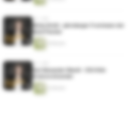
vor 1 Jahr
Micky Brühl - jahrelanger Frontmann der
Band Paveier
20 Minuten
vor 1 Jahr
Karl Alexander Mandl - CDU Köln
Kreisvorsitzender
22 Minuten