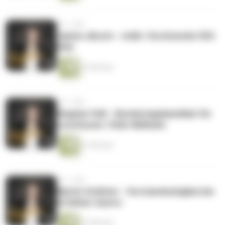
vor 1 Jahr
Janina Jänsch - stellv. Vorsitzende CDU
Köln
22 Minuten
vor 1 Jahr
Siegmar Heß - Bundestagskandidat für
Leverkusen / Köln-Mülheim
21 Minuten
vor 1 Jahr
Martin Schlüter - Vorstandsmitglied der
IG Kölner Gastro
15 Minuten