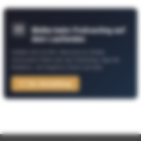
Bleibe beim Podcasting auf
dem Laufenden
Schließe Dich 26.000+ Menschen an. Erhalte
interessante Fakten über das Podcasting, Tipps der
Redaktion, Job-Angebote, Events und mehr.
Zur Anmeldung