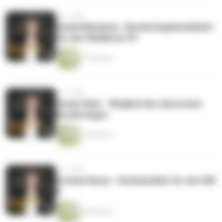
vor 1 Jahr
Gisela Manderla - Bundestagskandidatin
für den Wahlkreis 94
27 Minuten
vor 1 Jahr
Serap Güler - Mitglied des deutschen
Bundestages
34 Minuten
vor 1 Jahr
Kristian Beara - Ratskandidat für den WK
9
20 Minuten