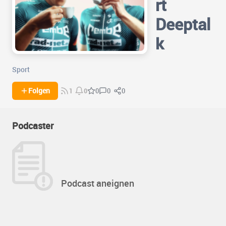
rt
Deeptal
k
Sport
0
0
Folgen
0
1
0
Podcaster
Podcast aneignen