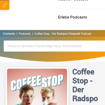
Erlebe Podcasts
Startseite
Podcasts
Coffee Stop - Der Radsport Deeptalk Podcast
Coffee
Stop -
Der
Radspo