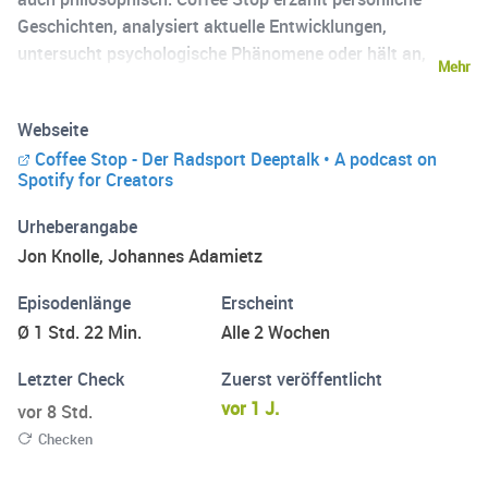
Geschichten, analysiert aktuelle Entwicklungen,
untersucht psychologische Phänomene oder hält an,
Mehr
klickt aus und lauscht den wunderbaren Coffee Stop-
Sounds. Er begibt sich auf die Suche nach dem, weshalb
Webseite
wir alle einmal mit diesem außergewöhnlichen Sport
Coffee Stop - Der Radsport Deeptalk • A podcast on
angefangen haben. Folgt uns auf Instagram!
Spotify for Creators
https://www.instagram.com/coffeestopcast/
Urheberangabe
Jon Knolle, Johannes Adamietz
Episodenlänge
Erscheint
Ø 1 Std. 22 Min.
Alle 2 Wochen
Letzter Check
Zuerst veröffentlicht
vor 1 J.
vor 8 Std.
Checken