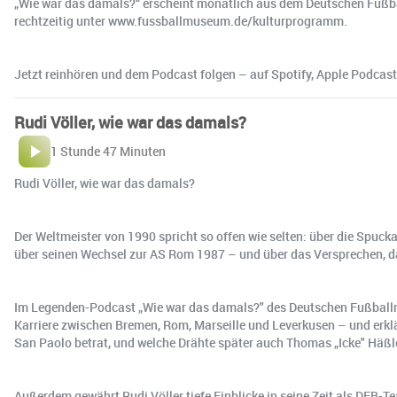
„Wie war das damals?“ erscheint monatlich aus dem Deutschen Fußbal
rechtzeitig unter www.fussballmuseum.de/kulturprogramm.
Jetzt reinhören und dem Podcast folgen – auf Spotify, Apple Podcas
Rudi Völler, wie war das damals?
1 Stunde 47 Minuten
Rudi Völler, wie war das damals?
Der Weltmeister von 1990 spricht so offen wie selten: über die Spuc
über seinen Wechsel zur AS Rom 1987 – und über das Versprechen, 
Im Legenden-Podcast „Wie war das damals?" des Deutschen Fußballmus
Karriere zwischen Bremen, Rom, Marseille und Leverkusen – und erklä
San Paolo betrat, und welche Drähte später auch Thomas „Icke" Häßle
Außerdem gewährt Rudi Völler tiefe Einblicke in seine Zeit als DFB-