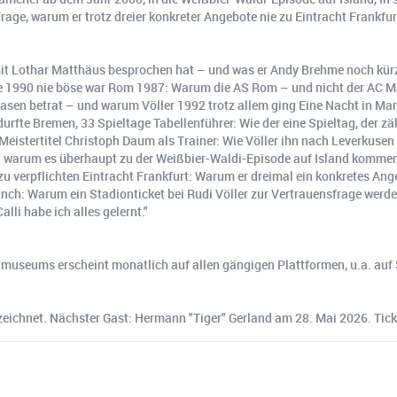
ge, warum er trotz dreier konkreter Angebote nie zu Eintracht Frankfurt
t Lothar Matthäus besprochen hat – und was er Andy Brehme noch kürze
e 1990 nie böse war Rom 1987: Warum die AS Rom – und nicht der AC M
Rasen betrat – und warum Völler 1992 trotz allem ging Eine Nacht in Ma
rfte Bremen, 33 Spieltage Tabellenführer: Wie der eine Spieltag, der z
 Meistertitel Christoph Daum als Trainer: Wie Völler ihn nach Leverkusen 
d warum es überhaupt zu der Weißbier-Waldi-Episode auf Island kommen
zu verpflichten Eintracht Frankfurt: Warum er dreimal ein konkretes A
nch: Warum ein Stadionticket bei Rudi Völler zur Vertrauensfrage werde
alli habe ich alles gelernt."
useums erscheint monatlich auf allen gängigen Plattformen, u.a. auf 
ichnet. Nächster Gast: Hermann "Tiger" Gerland am 28. Mai 2026. Tick