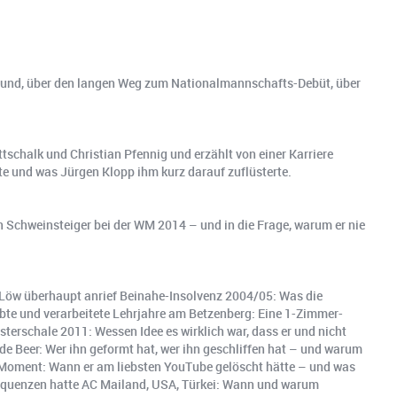
rtmund, über den langen Weg zum Nationalmannschafts-Debüt, über
chalk und Christian Pfennig und erzählt von einer Karriere
 und was Jürgen Klopp ihm kurz darauf zuflüsterte.
n Schweinsteiger bei der WM 2014 – und in die Frage, warum er nie
i Löw überhaupt anrief Beinahe-Insolvenz 2004/05: Was die
bte und verarbeitete Lehrjahre am Betzenberg: Eine 1-Zimmer-
terschale 2011: Wessen Idee es wirklich war, dass er und nicht
e Beer: Wer ihn geformt hat, wer ihn geschliffen hat – und warum
-Moment: Wann er am liebsten YouTube gelöscht hätte – und was
sequenzen hatte AC Mailand, USA, Türkei: Wann und warum