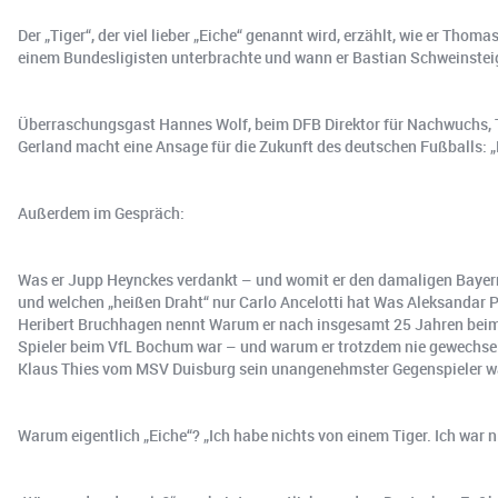
Der „Tiger“, der viel lieber „Eiche“ genannt wird, erzählt, wie er T
einem Bundesligisten unterbrachte und wann er Bastian Schweinstei
Überraschungsgast Hannes Wolf, beim DFB Direktor für Nachwuchs, Tra
Gerland macht eine Ansage für die Zukunft des deutschen Fußballs: „H
Außerdem im Gespräch:
Was er Jupp Heynckes verdankt – und womit er den damaligen Bayern-
und welchen „heißen Draht“ nur Carlo Ancelotti hat Was Aleksandar 
Heribert Bruchhagen nennt Warum er nach insgesamt 25 Jahren beim FC
Spieler beim VfL Bochum war – und warum er trotzdem nie gewechse
Klaus Thies vom MSV Duisburg sein unangenehmster Gegenspieler war –
Warum eigentlich „Eiche“? „Ich habe nichts von einem Tiger. Ich war n