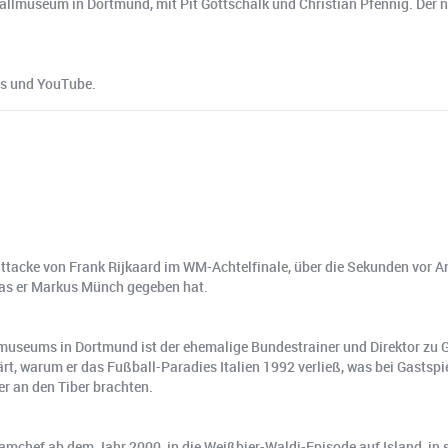
lmuseum in Dortmund, mit Pit Gottschalk und Christian Pfennig. Der nä
ts und YouTube.
kattacke von Frank Rijkaard im WM-Achtelfinale, über die Sekunden vor
das er Markus Münch gegeben hat.
eums in Dortmund ist der ehemalige Bundestrainer und Direktor zu Gast
rt, warum er das Fußball-Paradies Italien 1992 verließ, was bei Gasts
r an den Tiber brachten.
Teamchef ab dem Jahr 2000, in die Weißbier-Waldi-Episode auf Island, i