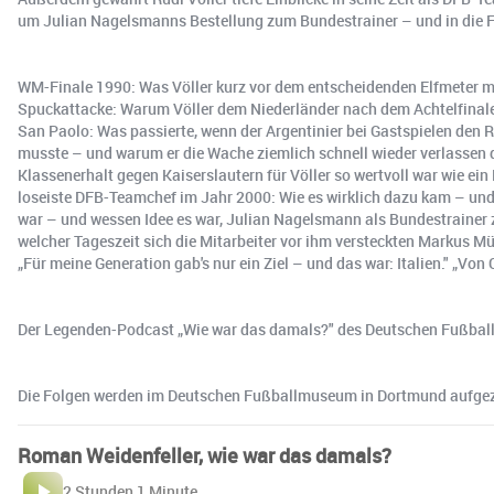
um Julian Nagelsmanns Bestellung zum Bundestrainer – und in die Fra
WM-Finale 1990: Was Völler kurz vor dem entscheidenden Elfmeter mi
Spuckattacke: Warum Völler dem Niederländer nach dem Achtelfinal
San Paolo: Was passierte, wenn der Argentinier bei Gastspielen den 
musste – und warum er die Wache ziemlich schnell wieder verlassen du
Klassenerhalt gegen Kaiserslautern für Völler so wertvoll war wie ein
loseiste DFB-Teamchef im Jahr 2000: Wie es wirklich dazu kam – un
war – und wessen Idee es war, Julian Nagelsmann als Bundestrainer 
welcher Tageszeit sich die Mitarbeiter vor ihm versteckten Markus Mü
„Für meine Generation gab's nur ein Ziel – und das war: Italien." „Von C
Der Legenden-Podcast „Wie war das damals?" des Deutschen Fußballm
Die Folgen werden im ⁠Deutschen Fußballmuseum in Dortmund⁠ aufgeze
Roman Weidenfeller, wie war das damals?
2 Stunden 1 Minute