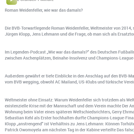
Roman Weidenfeller, wie war das damals?
Die BVB-Torwartlegende Roman Weidenfeller, Weltmeister von 2014, s
Jürgen Klopp, Jens Lehmann und die Frage, ob man sich als Ersatzto
Im Legenden-Podcast „Wie war das damals?" des Deutschen Fußballmus
zwischen Aschenplätzen, Beinahe-Insolvenz und Champions-League-Fi
Außerdem gewährt er tiefe Einblicke in den Anschlag auf den BVB-Man
vom BVB wegging, obwohl AC Mailand, US-Klubs und türkische Verei
Weltmeister ohne Einsatz: Warum Weidenfeller sich trotzdem als Welt
existenzielle Krise mit der Mannschaft und dem Verein machte Der A
Wohnung beim Vater eines späteren Weltschiedsrichters, Gerry Ehrman
Sebastian Kehl als Erster hochhalten durfte Champions-League-Final
Klopp „anstrengend" ist Verhältnis zu Jens Lehmann: Können Torhüt
Patrick Owomoyela am nächsten Tag in der Kabine verteilte Das fal