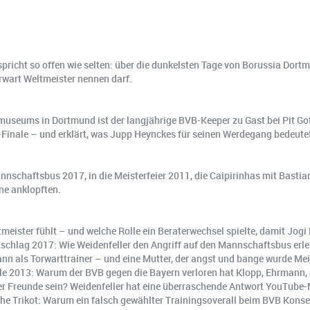
pricht so offen wie selten: über die dunkelsten Tage von Borussia Do
rwart Weltmeister nennen darf.
eums in Dortmund ist der langjährige BVB-Keeper zu Gast bei Pit Gotts
nale – und erklärt, was Jupp Heynckes für seinen Werdegang bedeutete
nschaftsbus 2017, in die Meisterfeier 2011, die Caipirinhas mit Bastia
ne anklopften.
meister fühlt – und welche Rolle ein Beraterwechsel spielte, damit Jog
nschlag 2017: Wie Weidenfeller den Angriff auf den Mannschaftsbus erle
n als Torwarttrainer – und eine Mutter, der angst und bange wurde Meis
e 2013: Warum der BVB gegen die Bayern verloren hat Klopp, Ehrmann, d
er Freunde sein? Weidenfeller hat eine überraschende Antwort YouTube
sche Trikot: Warum ein falsch gewählter Trainingsoverall beim BVB Kon