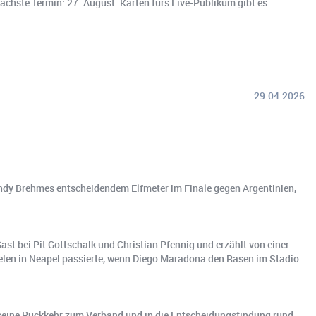
chste Termin: 27. August. Karten fürs Live-Publikum gibt es
29.04.2026
 Andy Brehmes entscheidendem Elfmeter im Finale gegen Argentinien,
 bei Pit Gottschalk und Christian Pfennig und erzählt von einer
pielen in Neapel passierte, wenn Diego Maradona den Rasen im Stadio
n seine Rückkehr zum Verband und in die Entscheidungsfindung rund