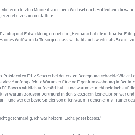
homas Müller im letzten Moment vor einem Wechsel nach Hoffenheim bewahr
ger zuletzt zusammenfaltete.
ining und Entwicklung, ordnet ein: „Hermann hat die ultimative Fähigke
annes Wolf wird dafür sorgen, dass wir bald auch wieder als Favorit zu 
Präsidenten Fritz Scherer bei der ersten Begegnung schockte Wie er Lou
Pavlović anfangs fehlte Warum er für eine Eigentumswohnung in Berlin 
 Bayern wirklich aufgehört hat – und warum er nicht neidisch auf die 
lt ist Warum Borussia Dortmund in den Siebzigern keine Option war un
 und wer der beste Spieler von allen war, mit denen er als Trainer gea
icht geschmeidig, ich war hölzern. Eiche passt besser.“