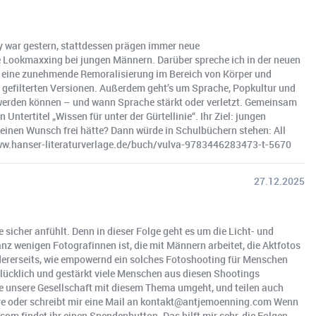
y war gestern, stattdessen prägen immer neue
 Lookmaxxing bei jungen Männern. Darüber spreche ich in der neuen
m, eine zunehmende Remoralisierung im Bereich von Körper und
re gefilterten Versionen. Außerdem geht’s um Sprache, Popkultur und
rt werden können – und wann Sprache stärkt oder verletzt. Gemeinsam
tertitel „Wissen für unter der Gürtellinie“. Ihr Ziel: jungen
einen Wunsch frei hätte? Dann würde in Schulbüchern stehen: All
/www.hanser-literaturverlage.de/buch/vulva-9783446283473-t-5670
27.12.2025
 sicher anfühlt. Denn in dieser Folge geht es um die Licht- und
anz wenigen Fotografinnen ist, die mit Männern arbeitet, die Aktfotos
ndererseits, wie empowernd ein solches Fotoshooting für Menschen
glücklich und gestärkt viele Menschen aus diesen Shootings
ie unsere Gesellschaft mit diesem Thema umgeht, und teilen auch
tare oder schreibt mir eine Mail an kontakt@antjemoenning.com Wenn
com findet ihr einen Spendenbutton. Das hilft mir sehr, die Folgen