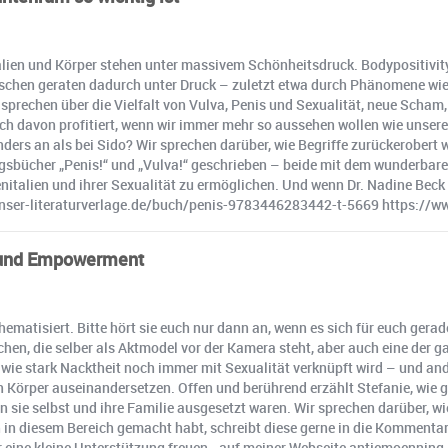
lien und Körper stehen unter massivem Schönheitsdruck. Bodypositivit
schen geraten dadurch unter Druck – zuletzt etwa durch Phänomene wie
 sprechen über die Vielfalt von Vulva, Penis und Sexualität, neue Scha
tlich davon profitiert, wenn wir immer mehr so aussehen wollen wie unse
anders an als bei Sido? Wir sprechen darüber, wie Begriffe zurückerobe
sbücher „Penis!“ und „Vulva!“ geschrieben – beide mit dem wunderbaren Un
italien und ihrer Sexualität zu ermöglichen. Und wenn Dr. Nadine Beck 
.hanser-literaturverlage.de/buch/penis-9783446283442-t-5669 https:/
n und Empowerment
ematisiert. Bitte hört sie euch nur dann an, wenn es sich für euch gerade
hen, die selber als Aktmodel vor der Kamera steht, aber auch eine der g
 wie stark Nacktheit noch immer mit Sexualität verknüpft wird – und a
n Körper auseinandersetzen. Offen und berührend erzählt Stefanie, wie 
sie selbst und ihre Familie ausgesetzt waren. Wir sprechen darüber, w
gen in diesem Bereich gemacht habt, schreibt diese gerne in die Kommen
r eine kleine Unterstützung freuen - auf meiner Webseite antjemoenning.