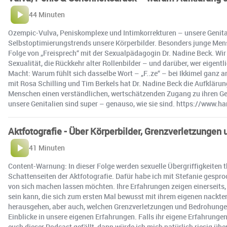
44 Minuten
Ozempic-Vulva, Peniskomplexe und Intimkorrekturen – unsere Genita
Selbstoptimierungstrends unsere Körperbilder. Besonders junge Men
Folge von „Freisprech“ mit der Sexualpädagogin Dr. Nadine Beck. Wir
Sexualität, die Rückkehr alter Rollenbilder – und darüber, wer eigen
Macht: Warum fühlt sich dasselbe Wort – „F..ze“ – bei Ikkimel ganz 
mit Rosa Schilling und Tim Berkels hat Dr. Nadine Beck die Aufklärung
Menschen einen verständlichen, wertschätzenden Zugang zu ihren Gen
unsere Genitalien sind super – genauso, wie sie sind. https://www
Aktfotografie - Über Körperbilder, Grenzverletzunge
41 Minuten
Content-Warnung: In dieser Folge werden sexuelle Übergriffigkeiten th
Schattenseiten der Aktfotografie. Dafür habe ich mit Stefanie gesproc
von sich machen lassen möchten. Ihre Erfahrungen zeigen einerseits,
sein kann, die sich zum ersten Mal bewusst mit ihrem eigenen nackte
herausgehen, aber auch, welchen Grenzverletzungen und Bedrohungen 
Einblicke in unsere eigenen Erfahrungen. Falls ihr eigene Erfahrun
euch dieser Podcast gefällt, dann würde ich mich natürlich riesig übe