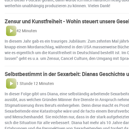
weiterhin unabhängig produzieren zu können. Vielen Dank!
Zensur und Kunstfreiheit - Wohin steuert unsere Gese
42 Minuten
In diesem Jahr gab es ein trauriges Jubiläum: Zum zehnten Mal jährt
knapp einen Mordanschlag, während in den USA massenweise Bücher a
wie es eigentlich um die Kunstfreiheit in Deutschland bestellt ist. 
lassen" geht es u.a. um Zensur, Cancel Culture, den Umgang mit Spra
Selbstbestimmt in der Sexarbeit: Dianas Geschichte 
1 Stunde 12 Minuten
In dieser Folge gibt uns Diana, eine selbständig arbeitende Sexarbeite
ausübt, aus welchen Gründen Männer ihre Dienste in Anspruch nehmen 
Stigmatisierung ihres Berufs einhergehen. Denn diese macht es Prosti
Sexarbeitende eine Katastrophe wäre und de facto einem Berufsverbo
und Menschenhandel. Sie möchten nur, dass in der stark aufgeheizte
sich die Situation für alle verbessert. Diana hat mehr als 10 Jahre da
Erfahrungen und die Perspektiven von Sexarbeitenden und fordert da