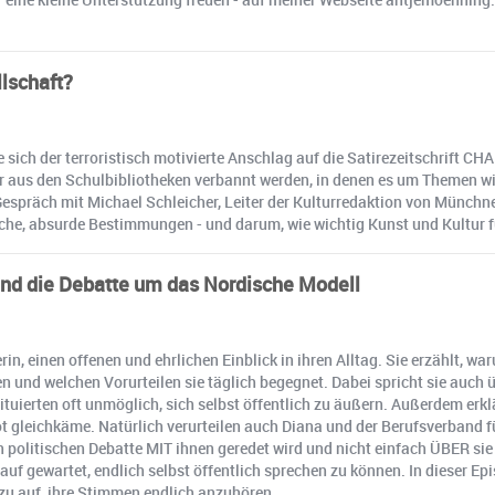
llschaft?
e sich der terroristisch motivierte Anschlag auf die Satirezeitschrift 
us den Schulbibliotheken verbannt werden, in denen es um Themen wie
Im Gespräch mit Michael Schleicher, Leiter der Kulturredaktion von Münc
che, absurde Bestimmungen - und darum, wie wichtig Kunst und Kultur fü
und die Debatte um das Nordische Modell
rin, einen offenen und ehrlichen Einblick in ihren Alltag. Sie erzählt, w
und welchen Vorurteilen sie täglich begegnet. Dabei spricht sie auch ü
tuierten oft unmöglich, sich selbst öffentlich zu äußern. Außerdem erkl
t gleichkäme. Natürlich verurteilen auch Diana und der Berufsverband f
n politischen Debatte MIT ihnen geredet wird und nicht einfach ÜBER s
rauf gewartet, endlich selbst öffentlich sprechen zu können. In dieser Ep
zu auf, ihre Stimmen endlich anzuhören.