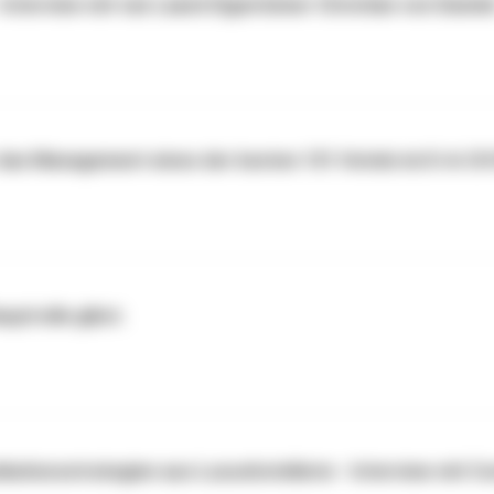
 Interview mit van Laack Eigentümer Christian von Daniel
er das Management eines der besten 101 Hotels im D-A-C
uptrolle gibst.
ationsstrategien aus Luxushotellerie - Interview mit Co