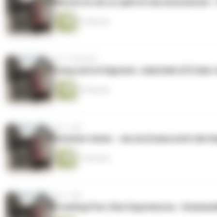
Warum es nie zu spät ist durchzustarten -
47 Minuten
vor 11 Monaten
Jung und erfolgreich: Julia Kolb (27) üb
55 Minuten
vor 1 Jahr
Scheiter heiter - wie du Drama nicht die Ha
12 Minuten
vor 1 Jahr
Creating Five-Star Experiences - Kommunik