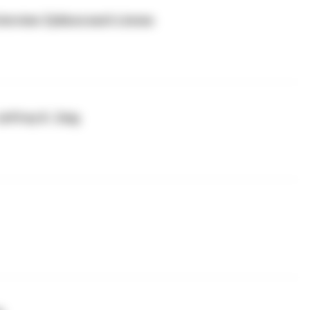
nterview Zykluscoach Linnea
Jeffrey K. Zeig