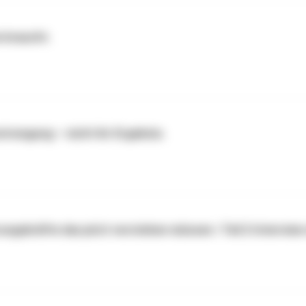
 braucht.
trengung – nicht ihr Ergebnis.
gskräfte das jetzt verstehen müssen | Teil 2 Interview