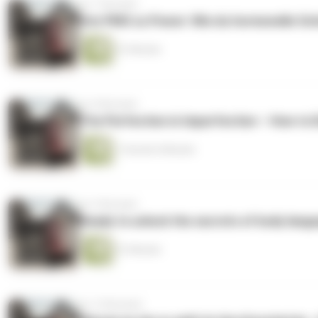
vor 7 Monaten
Von PMS zu Power: Wie du hormonelle Sch
51 Minuten
vor 8 Monaten
The Perfection in Imperfection – How to D
1 Stunde 6 Minuten
vor 9 Monaten
Ready to unlock the secrets of body langu
51 Minuten
vor 10 Monaten