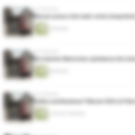
vor 4 Monaten
Warum unsere Zeit mehr echte Gespräche
25 Minuten
vor 5 Monaten
Die meisten Menschen optimieren ihre Ans
46 Minuten
vor 6 Monaten
Zyklus und Business? Warum CEOs & Führun
1 Stunde 19 Minuten