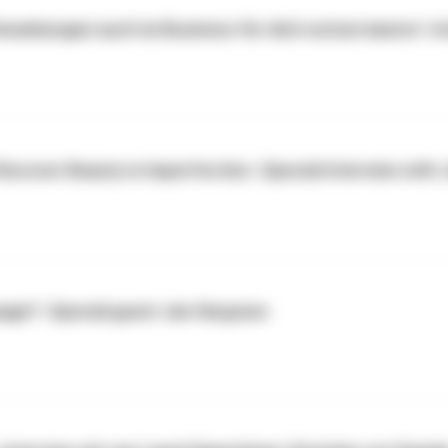
wankungen auch im Business für dich nutzen kannst | I
iscover Beauty in Imperfection | Special Interview with 
age? | Special guest Jan Hargrave