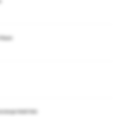
s
H Raum
ncierge Heidi Velz