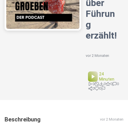
über
Führun
g
erzählt!
vor 2 Monaten
24
Minuten
0
0
0
0
0
0
Beschreibung
vor 2 Monaten