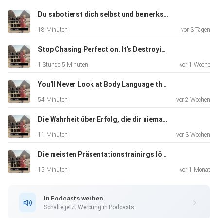
Du sabotierst dich selbst und bemerkst es nicht
Und trotzdem machen deine Mitarbeiter was sie wollen.
18 Minuten
vor 3 Tagen
Stop Chasing Perfection. It's Destroying Your Life.. Interview with Jeff Zeig
In dieser Folge geht es um den Teil von Führung, den fast
1 Stunde 5 Minuten
vor 1 Woche
alle
übersehen und der darüber entscheidet, ob Menschen dir
You'll Never Look at Body Language the Same Way Again. Interview with Bodylanguage expert Jan Hogrefe
wirklich
54 Minuten
vor 2 Wochen
vertrauen.
Die Wahrheit über Erfolg, die dir niemand sagt.
11 Minuten
vor 3 Wochen
Die meisten Präsentationstrainings lösen das falsche Problem.
15 Minuten
vor 1 Monat
IN DIESER FOLGE ERFÄHRST DU:
In Podcasts werben
Schalte jetzt Werbung in Podcasts.
- Warum Menschen dir nicht folgen, obwohl du gut bist.