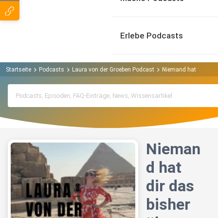
Erlebe Podcasts
Startseite
Podcasts
Laura von der Groeben Podcast
Niemand hat dir das 
Nieman
d hat
dir das
bisher