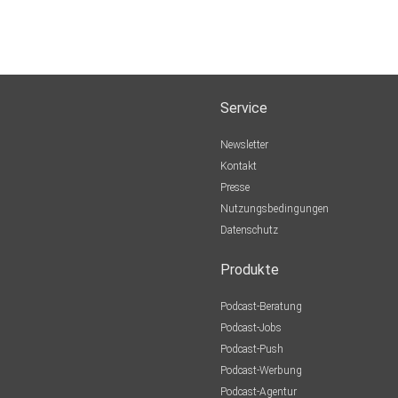
Service
Newsletter
Kontakt
Presse
Nutzungsbedingungen
Datenschutz
Produkte
Podcast-Beratung
Podcast-Jobs
Podcast-Push
Podcast-Werbung
Podcast-Agentur