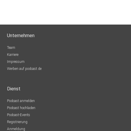
Unternehmen
Team
Karriere
Impressum
Werben auf podcast.de
Dienst
Podcast anmelden
Podcast hochladen
Podcast-Events
Registrierung
Anmeldung