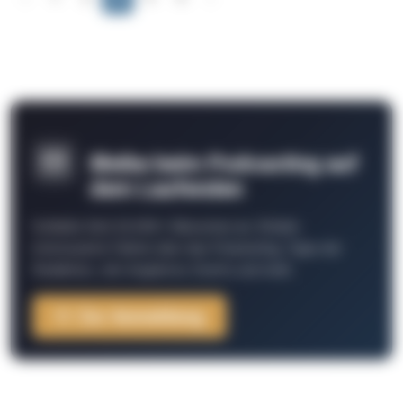
Bleibe beim Podcasting auf
dem Laufenden
Schließe Dich 26.000+ Menschen an. Erhalte
interessante Fakten über das Podcasting, Tipps der
Redaktion, Job-Angebote, Events und mehr.
Zur Anmeldung