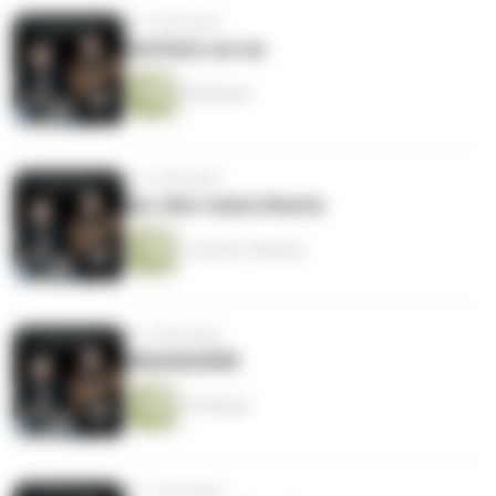
vor 10 Monaten
Viel Ruhs um nix
39 Minuten
vor 10 Monaten
Nur über meine Reiche
1 Stunde 2 Minuten
vor 10 Monaten
MAGAQUARK
47 Minuten
vor 11 Monaten