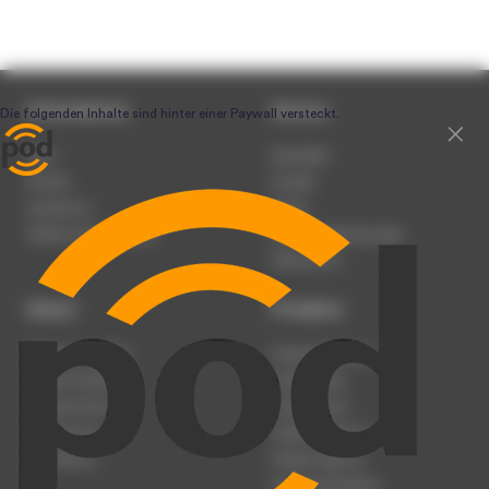
Unternehmen
Service
Team
Newsletter
Karriere
Kontakt
Impressum
Presse
Werben auf podcast.de
Nutzungsbedingungen
Datenschutz
Dienst
Produkte
Podcast anmelden
Podcast-Beratung
Podcast hochladen
Podcast-Jobs
Podcast-Events
Podcast-Push
Registrierung
Podcast-Werbung
Anmeldung
Podcast-Agentur
Podcast-Produktion