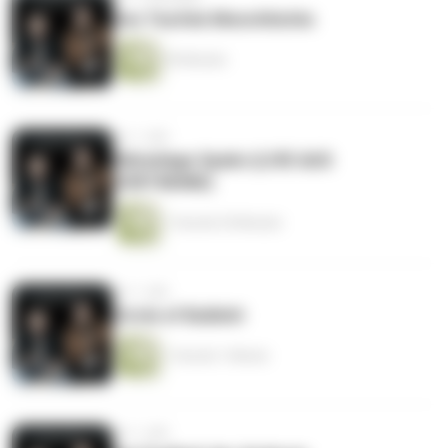
Des Teufels Monchhichis
59 Minuten
vor 1 Jahr
Kläranlage Spahn (LIVE AUS
DORTMUND)
1 Stunde 29 Minuten
vor 1 Jahr
Circle of Bullshit
1 Stunde 1 Minute
vor 1 Jahr