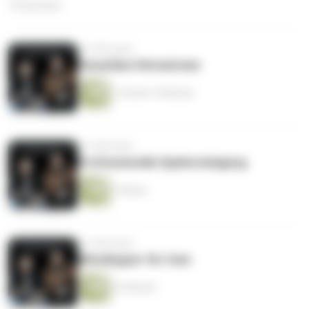
72 Episoden
vor 8 Monaten
Parasitäre Hirnwürmer
1 Stunde 10 Minuten
vor 8 Monaten
Professionelle Spahnreinigung
1 Minute
vor 9 Monaten
Blitzdingser für Cem
57 Minuten