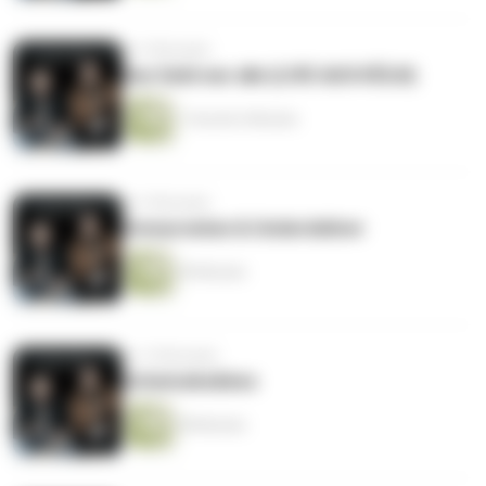
vor 9 Monaten
Das Geld war alle (LIVE AUS KÖLN)
1 Stunde 6 Minuten
vor 9 Monaten
Overpromise & Underdeliver
49 Minuten
vor 10 Monaten
Schatzebobbes
58 Minuten