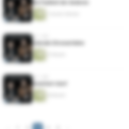
Die Faulheit der Anderen
1 Stunde 3 Minuten
vor 1 Jahr
Liberale Zitronenfalter
57 Minuten
vor 1 Jahr
Gesichert doof
56 Minuten
‹
1
2
3
4
5
›