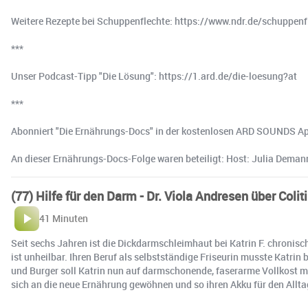
Weitere Rezepte bei Schuppenflechte: https://www.ndr.de/schuppen
***
Unser Podcast-Tipp "Die Lösung": https://1.ard.de/die-loesung?at
***
Abonniert "Die Ernährungs-Docs" in der kostenlosen ARD SOUNDS App
An dieser Ernährungs-Docs-Folge waren beteiligt: Host: Julia Dema
(77) Hilfe für den Darm - Dr. Viola Andresen über Coli
41 Minuten
Seit sechs Jahren ist die Dickdarmschleimhaut bei Katrin F. chronis
ist unheilbar. Ihren Beruf als selbstständige Friseurin musste Katr
und Burger soll Katrin nun auf darmschonende, faserarme Vollkost m
sich an die neue Ernährung gewöhnen und so ihren Akku für den Allt