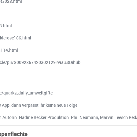
pt3028.html
8.html
sklerose186.html
n114.html
rticle/pii/S0092867420302129?via%3Dihub
de/quarks_daily_umweltgifte
App, dann verpasst ihr keine neue Folge!
nn Autorin: Nadine Becker Produktion: Phil Neumann, Marvin Leesch Re
uppenflechte