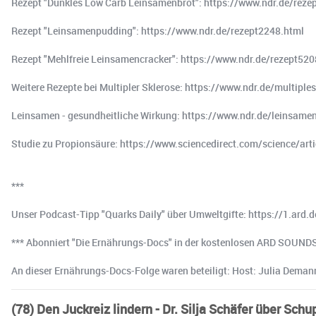
Rezept "Dunkles Low Carb Leinsamenbrot": https://www.ndr.de/reze
Rezept "Leinsamenpudding": https://www.ndr.de/rezept2248.html
Rezept "Mehlfreie Leinsamencracker": https://www.ndr.de/rezept520
Weitere Rezepte bei Multipler Sklerose: https://www.ndr.de/multiple
Leinsamen - gesundheitliche Wirkung: https://www.ndr.de/leinsame
Studie zu Propionsäure: https://www.sciencedirect.com/science/a
***
Unser Podcast-Tipp "Quarks Daily" über Umweltgifte: https://1.ard.
*** Abonniert "Die Ernährungs-Docs" in der kostenlosen ARD SOUNDS 
An dieser Ernährungs-Docs-Folge waren beteiligt: Host: Julia Dema
(78) Den Juckreiz lindern - Dr. Silja Schäfer über Sch