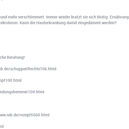
 und mehr verschlimmert. Immer wieder kratzt sie sich blutig. Ernährung
mmikrobiom. Kann die Hauterkrankung damit eingedämmt werden?
sche Beratung!
dr.de/schuppenflechte106.html
ript100.html
uendungshemmer104.html
www.ndr.de/rezept5560.html
ml