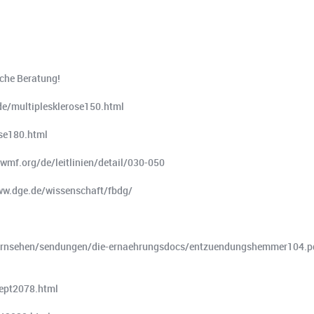
sche Beratung!
.de/multiplesklerose150.html
ose180.html
.awmf.org/de/leitlinien/detail/030-050
ww.dge.de/wissenschaft/fbdg/
fernsehen/sendungen/die-ernaehrungsdocs/entzuendungshemmer104.p
zept2078.html