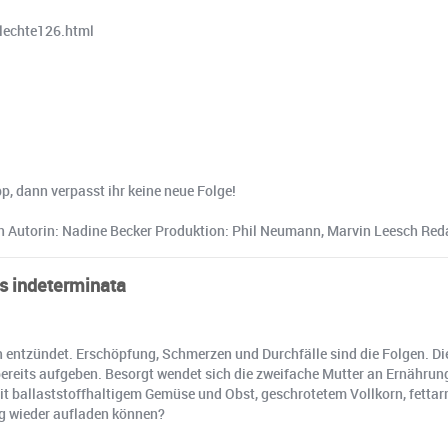
flechte126.html
, dann verpasst ihr keine neue Folge!
nn Autorin: Nadine Becker Produktion: Phil Neumann, Marvin Leesch Re
tis indeterminata
ch entzündet. Erschöpfung, Schmerzen und Durchfälle sind die Folgen. D
in bereits aufgeben. Besorgt wendet sich die zweifache Mutter an Ernähr
it ballaststoffhaltigem Gemüse und Obst, geschrotetem Vollkorn, fettar
ag wieder aufladen können?